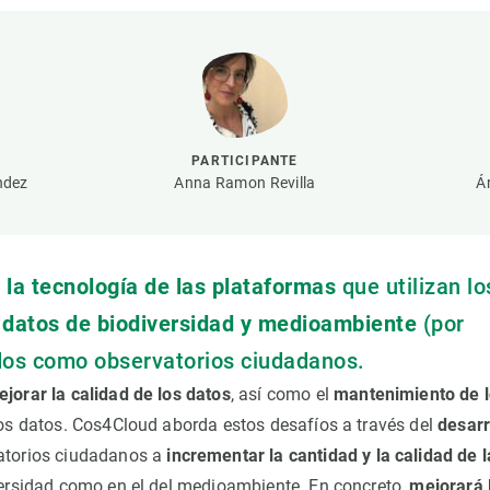
ión de la Tierra
Servicios técnicos
Pide tu 
ransversales
Programa
ciones
Visitante
s Actions
Un lugar d
Desarroll
PARTICIPANTE
Seminario
ndez
Anna Ramon Revilla
Á
Te ofrec
 la tecnología de las plataformas
que utilizan lo
r
datos de biodiversidad y medioambiente
(por
dos como observatorios ciudadanos.
jorar la calidad de los datos
, así como el
mantenimiento de 
los datos. Cos4Cloud aborda estos desafíos a través del
desarr
atorios ciudadanos a
incrementar la cantidad y la calidad de l
versidad como en el del medioambiente. En concreto,
mejorará 