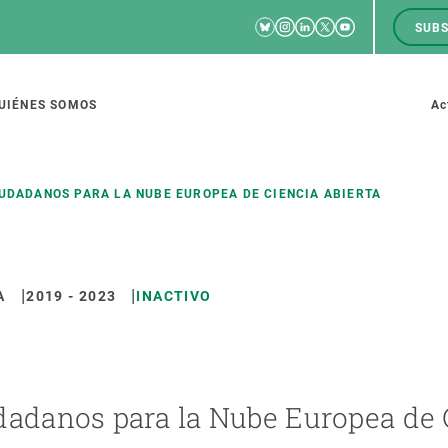
Bluesky
Instagram
Linkedin
Twitter
Youtube
SUBS
RRSS
M
to
UIÉNES SOMOS
Ac
tion
UDADANOS PARA LA NUBE EUROPEA DE CIENCIA ABIERTA
A
2019
-
2023
INACTIVO
IGACIÓN
CIENCIA EN ACCIÓN
ÚNETE A 
io de investigación
Impacto
Bolsa de t
sidad
Soluciones
Estrategi
global
Innovación
Oportunid
dadanos para la Nube Europea de 
amento de ecosistemas
Política y gestión
Pide tu 