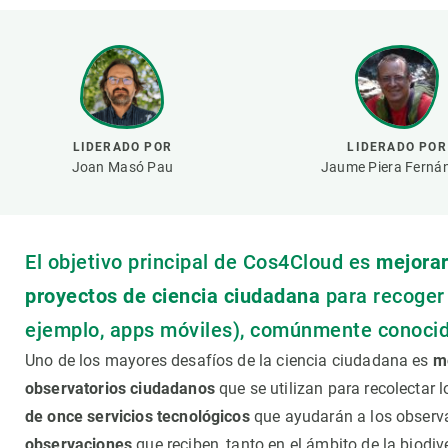
Marca y logotipos
Observac
Instalaciones
Temas t
Equidad, Diversidad e Inclusión (EDI)
Publica
Oficina de prensa
Synthesi
Ciencia abierta y gestión del conocimiento
LIDERADO POR
LIDERADO POR
Documentación
Joan Masó Pau
Jaume Piera Ferná
NOTICIAS Y AGENDA
Agenda
El objetivo principal de Cos4Cloud es
mejorar
Eventos anteriores
proyectos de ciencia ciudadana
para recoge
Actualidad
ejemplo, apps móviles), comúnmente conoci
Noticias
Uno de los mayores desafíos de la ciencia ciudadana es
me
Biodiversidad
observatorios ciudadanos
que se utilizan para recolectar 
Cambio global
de once servicios tecnológicos
que ayudarán a los observ
Funcionamiento de los ecosistemas
observaciones
que reciben, tanto en el ámbito de la biodi