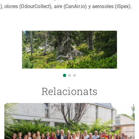
lores (OdourCollect), aire (CanAir.io) y aerosoles (iSpex).
Relacionats