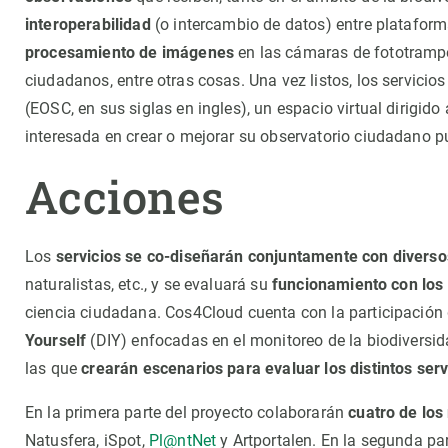
Observación de la Tierra
interoperabilidad
(o intercambio de datos) entre platafor
procesamiento de imágenes
en las cámaras de fototramp
ciudadanos, entre otras cosas. Una vez listos, los servicio
(EOSC, en sus siglas en ingles), un espacio virtual dirigid
interesada en crear o mejorar su observatorio ciudadano pu
Acciones
Los
servicios se co-diseñarán conjuntamente con diversos
naturalistas, etc., y se evaluará su
funcionamiento con los 
ciencia ciudadana. Cos4Cloud cuenta con la participación 
Yourself
(DIY) enfocadas en el monitoreo de la biodiversi
las que
crearán escenarios para evaluar los distintos ser
En la primera parte del proyecto colaborarán
cuatro de lo
Natusfera, iSpot,
Pl@ntNet
y Artportalen. En la segunda par