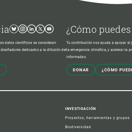
cia
¿Cómo puedes
Bluesky
Instagram
Linkedin
Twitter
Youtube
os datos científicos se consideran
Tu contribución nos ayuda a apoyar al j
 diseñadores dedicados a la difusión del
la emergencia climática, y acelerar la 
informadas.
!
DONAR
¿CÓMO PUED
er
INVESTIGACIÓN
Proyectos, herramientas y grupos
Biodiversidad