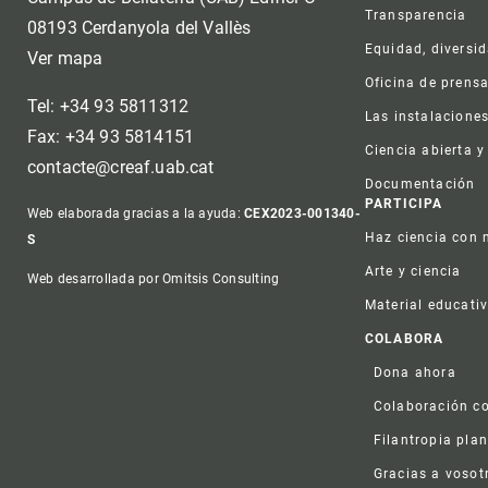
Transparencia
08193 Cerdanyola del Vallès
Equidad, diversi
Ver mapa
Oficina de prens
Tel: +34 93 5811312
Las instalacione
Fax: +34 93 5814151
Ciencia abierta y
contacte@creaf.uab.cat
Documentación
PARTICIPA
Web elaborada gracias a la ayuda:
CEX2023-001340-
Haz ciencia con 
S
Arte y ciencia
Web desarrollada por Omitsis Consulting
Material educati
COLABORA
Dona ahora
Colaboración co
Filantropia plan
Gracias a vosot