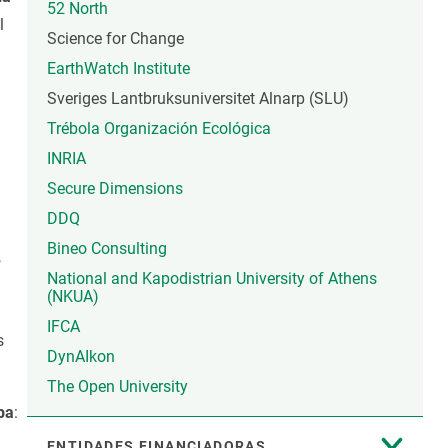
52 North
l
Science for Change
EarthWatch Institute
Sveriges Lantbruksuniversitet Alnarp (SLU)
Trébola Organización Ecológica
INRIA
Secure Dimensions
DDQ
Bineo Consulting
,
National and Kapodistrian University of Athens
(NKUA)
IFCA
s
DynAIkon
The Open University
pa
:
ENTIDADES FINANCIADORAS