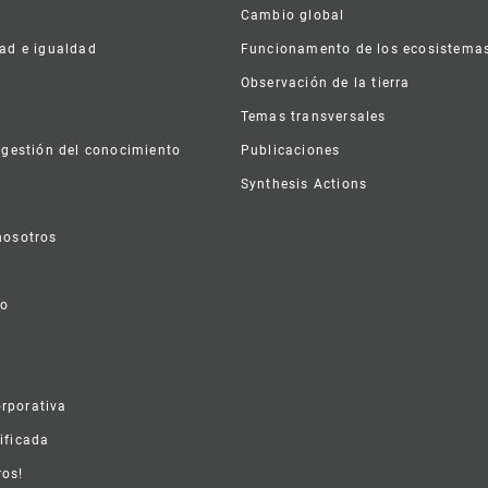
Cambio global
dad e igualdad
Funcionamento de los ecosistema
a
Observación de la tierra
s
Temas transversales
 gestión del conocimiento
Publicaciones
Synthesis Actions
nosotros
vo
rporativa
ificada
ros!