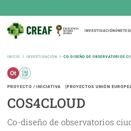
Pasar
al
contenido
principal
Main
INVESTIGACIÓN
ÚNETE
Q
CREAF
naviga
Ruta
INICIO
INVESTIGACIÓN
CO-DISEÑO DE OBSERVATORIOS CI
Featured
de
INTRANET
PROYECTO / INICIATIVA
PROYECTOS UNIÓN EUROPE
Responsive
SOBRE NOSOTROS
INVEST
responsive
navegación
COS4CLOUD
El Centro
Director
menu
Organización institucional
Biodiver
Transparencia
Cambio 
Co-diseño de observatorios ciu
Nuestra gente
Funcion