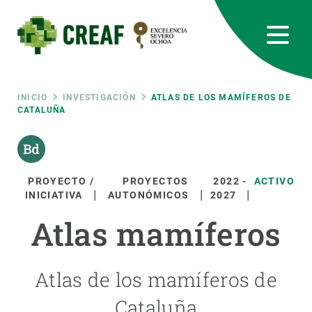
Pasar
al
contenido
principal
CREAF
EN
CA
ES
Bluesky
Instagram
Linkedin
Twitter
Youtube
RRSS
Ruta
INICIO
INVESTIGACIÓN
ATLAS DE LOS MAMÍFEROS DE
CATALUÑA
Featured
INTRANET
de
responsive
navegación
PROYECTO /
PROYECTOS
2022
-
ACTIVO
INICIATIVA
AUTONÓMICOS
2027
Responsive
SOBRE NOSOTROS
Atlas mamíferos
menu
INVESTIGACIÓN
Atlas de los mamíferos de
CIENCIA EN ACCIÓN
Cataluña
ÚNETE A NOSOTROS