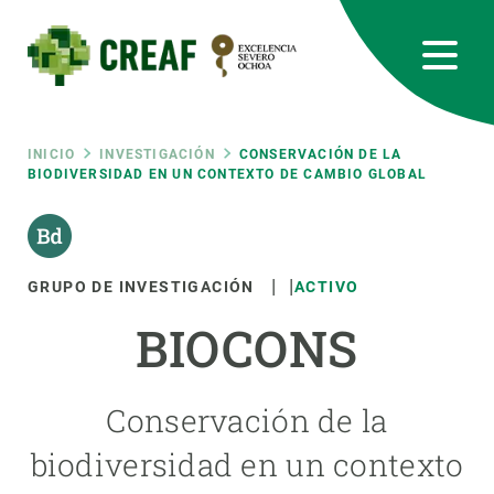
Pasar
al
contenido
principal
CREAF
EN
CA
ES
Bluesky
Instagram
Linkedin
Twitter
Youtube
RRSS
Ruta
INICIO
INVESTIGACIÓN
CONSERVACIÓN DE LA
BIODIVERSIDAD EN UN CONTEXTO DE CAMBIO GLOBAL
Featured
INTRANET
de
responsive
navegación
GRUPO DE INVESTIGACIÓN
ACTIVO
Responsive
BIOCONS
SOBRE NOSOTROS
menu
INVESTIGACIÓN
Conservación de la
CIENCIA EN ACCIÓN
biodiversidad en un contexto
ÚNETE A NOSOTROS