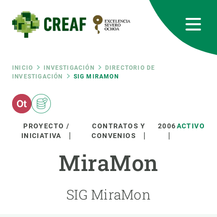
Pasar
al
contenido
principal
CREAF
EN
CA
ES
Bluesky
Instagram
Linkedin
Twitter
Youtube
RRSS
Ruta
INICIO
INVESTIGACIÓN
DIRECTORIO DE
INVESTIGACIÓN
SIG MIRAMON
Featured
INTRANET
de
responsive
navegación
PROYECTO /
CONTRATOS Y
2006
ACTIVO
INICIATIVA
CONVENIOS
Responsive
SOBRE NOSOTROS
MiraMon
menu
INVESTIGACIÓN
SIG MiraMon
CIENCIA EN ACCIÓN
ÚNETE A NOSOTROS