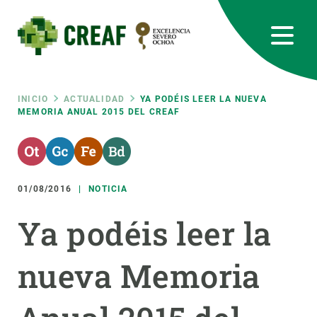
Pasar
al
contenido
principal
CREAF
EN
CA
ES
Bluesky
Instagram
Linkedin
Twitter
Youtube
RRSS
Ruta
INICIO
ACTUALIDAD
YA PODÉIS LEER LA NUEVA
MEMORIA ANUAL 2015 DEL CREAF
Featured
INTRANET
de
responsive
navegación
01/08/2016
NOTICIA
Responsive
SOBRE NOSOTROS
Ya podéis leer la
menu
INVESTIGACIÓN
nueva Memoria
CIENCIA EN ACCIÓN
ÚNETE A NOSOTROS