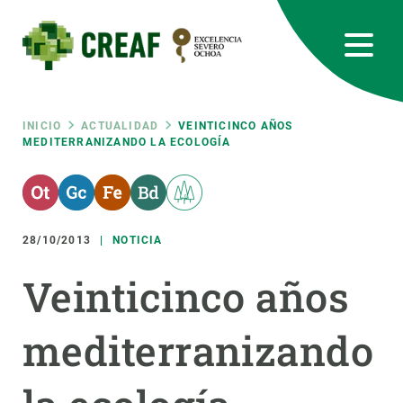
Pasar
al
contenido
principal
CREAF
EN
CA
ES
Bluesky
Instagram
Linkedin
Twitter
Youtube
RRSS
Ruta
INICIO
ACTUALIDAD
VEINTICINCO AÑOS
MEDITERRANIZANDO LA ECOLOGÍA
Featured
INTRANET
de
responsive
navegación
28/10/2013
NOTICIA
Responsive
SOBRE NOSOTROS
Veinticinco años
menu
INVESTIGACIÓN
mediterranizando
CIENCIA EN ACCIÓN
ÚNETE A NOSOTROS