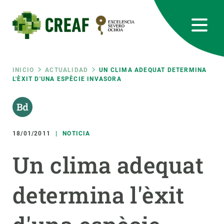
Pasar
al
contenido
principal
CREAF
EN
CA
ES
Bluesky
Instagram
Linkedin
Twitter
Youtube
RRSS
Ruta
INICIO
ACTUALIDAD
UN CLIMA ADEQUAT DETERMINA
L'ÈXIT D'UNA ESPÈCIE INVASORA
Featured
INTRANET
de
responsive
navegación
18/01/2011
NOTICIA
Responsive
SOBRE NOSOTROS
Un clima adequat
menu
INVESTIGACIÓN
determina l'èxit
CIENCIA EN ACCIÓN
ÚNETE A NOSOTROS