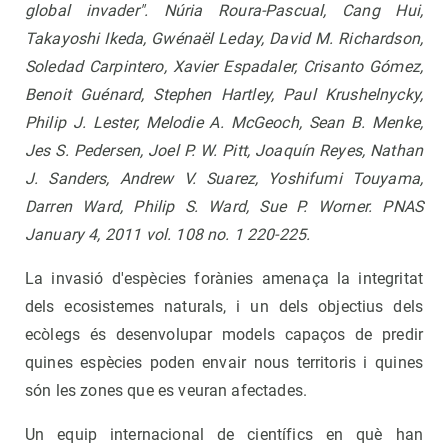
global invader". Núria Roura-Pascual, Cang Hui,
Takayoshi Ikeda, Gwénaël Leday, David M. Richardson,
Soledad Carpintero, Xavier Espadaler, Crisanto Gómez,
Benoit Guénard, Stephen Hartley, Paul Krushelnycky,
Philip J. Lester, Melodie A. McGeoch, Sean B. Menke,
Jes S. Pedersen, Joel P. W. Pitt, Joaquín Reyes, Nathan
J. Sanders, Andrew V. Suarez, Yoshifumi Touyama,
Darren Ward, Philip S. Ward, Sue P. Worner. PNAS
January 4, 2011 vol. 108 no. 1 220-225.
La invasió d'espècies forànies amenaça la integritat
dels ecosistemes naturals, i un dels objectius dels
ecòlegs és desenvolupar models capaços de predir
quines espècies poden envair nous territoris i quines
són les zones que es veuran afectades.
Un equip internacional de científics en què han