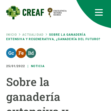
Pasar
al
contenido
principal
CREAF
EN
CA
ES
Bluesky
Instagram
Linkedin
Twitter
Youtube
RRSS
Ruta
INICIO
ACTUALIDAD
SOBRE LA GANADERÍA
EXTENSIVA Y REGENERATIVA, ¿GANADERÍA DEL FUTURO?
Featured
INTRANET
de
responsive
navegación
25/01/2022
NOTICIA
Responsive
SOBRE NOSOTROS
Sobre la
menu
INVESTIGACIÓN
ganadería
CIENCIA EN ACCIÓN
ÚNETE A NOSOTROS