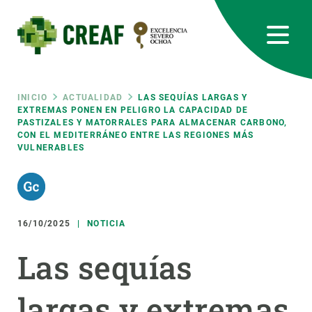
Pasar
al
contenido
principal
CREAF
EN
CA
ES
Bluesky
Instagram
Linkedin
Twitter
Youtube
RRSS
Ruta
INICIO
ACTUALIDAD
LAS SEQUÍAS LARGAS Y
EXTREMAS PONEN EN PELIGRO LA CAPACIDAD DE
PASTIZALES Y MATORRALES PARA ALMACENAR CARBONO,
Featured
INTRANET
CON EL MEDITERRÁNEO ENTRE LAS REGIONES MÁS
de
VULNERABLES
responsive
navegación
Responsive
SOBRE NOSOTROS
16/10/2025
NOTICIA
menu
INVESTIGACIÓN
Las sequías
CIENCIA EN ACCIÓN
largas y extremas
ÚNETE A NOSOTROS