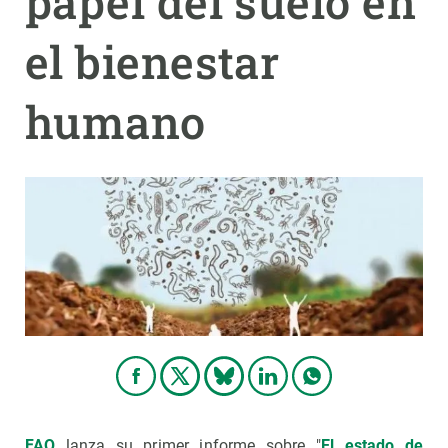
papel del suelo en
el bienestar
PARTICIPA
NOTICIAS Y AGENDA
humano
FAO
lanza su primer informe sobre "
El estado de