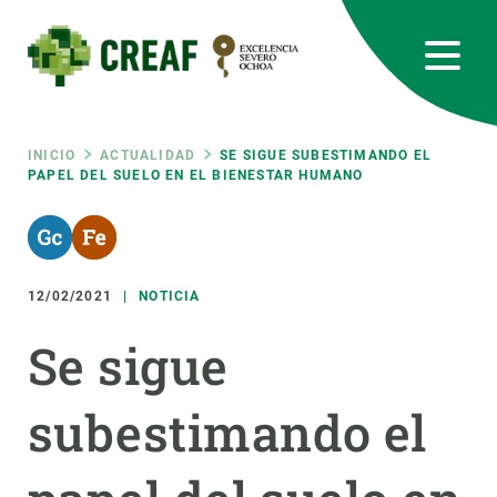
Pasar
al
contenido
principal
CREAF
EN
CA
ES
Bluesky
Instagram
Linkedin
Twitter
Youtube
RRSS
Ruta
INICIO
ACTUALIDAD
SE SIGUE SUBESTIMANDO EL
PAPEL DEL SUELO EN EL BIENESTAR HUMANO
Featured
INTRANET
de
responsive
navegación
12/02/2021
NOTICIA
Responsive
SOBRE NOSOTROS
Se sigue
menu
INVESTIGACIÓN
subestimando el
CIENCIA EN ACCIÓN
ÚNETE A NOSOTROS