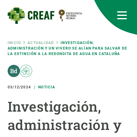
Pasar
al
contenido
principal
CREAF
EN
CA
ES
Bluesky
Instagram
Linkedin
Twitter
Youtube
RRSS
Ruta
INICIO
ACTUALIDAD
INVESTIGACIÓN,
ADMINISTRACIÓN Y UN VIVERO SE ALÍAN PARA SALVAR DE
LA EXTINCIÓN A LA REDONDITA DE AGUA EN CATALUÑA
Featured
INTRANET
de
responsive
navegación
03/12/2024
NOTICIA
Responsive
SOBRE NOSOTROS
Investigación,
menu
INVESTIGACIÓN
administración y
CIENCIA EN ACCIÓN
ÚNETE A NOSOTROS