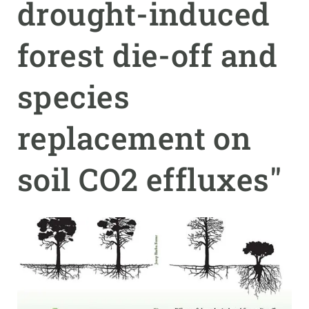
drought-induced
PARTICIPA
forest die-off and
NOTICIAS Y AGENDA
species
replacement on
soil CO2 effluxes"