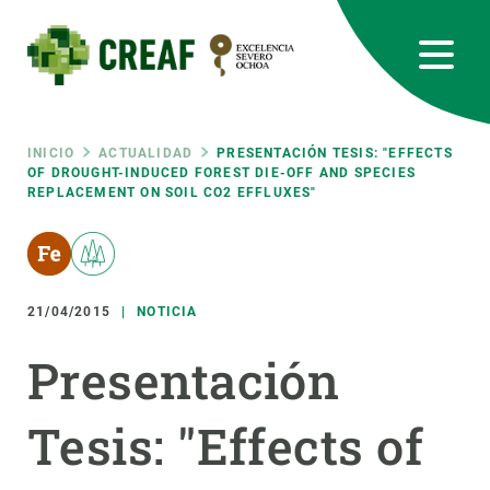
Pasar
al
contenido
principal
CREAF
EN
CA
ES
Bluesky
Instagram
Linkedin
Twitter
Youtube
RRSS
Ruta
INICIO
ACTUALIDAD
PRESENTACIÓN TESIS: "EFFECTS
OF DROUGHT-INDUCED FOREST DIE-OFF AND SPECIES
REPLACEMENT ON SOIL CO2 EFFLUXES"
Featured
INTRANET
de
responsive
navegación
21/04/2015
NOTICIA
Responsive
SOBRE NOSOTROS
Presentación
menu
INVESTIGACIÓN
Tesis: "Effects of
CIENCIA EN ACCIÓN
ÚNETE A NOSOTROS