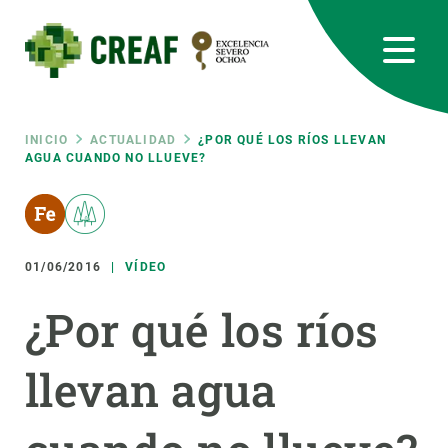
Pasar
al
contenido
principal
CREAF
EN
CA
ES
Bluesky
Instagram
Linkedin
Twitter
Youtube
RRSS
Ruta
INICIO
ACTUALIDAD
¿POR QUÉ LOS RÍOS LLEVAN
AGUA CUANDO NO LLUEVE?
Featured
INTRANET
de
responsive
navegación
01/06/2016
VÍDEO
Responsive
SOBRE NOSOTROS
¿Por qué los ríos
menu
INVESTIGACIÓN
llevan agua
CIENCIA EN ACCIÓN
ÚNETE A NOSOTROS