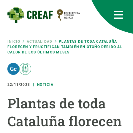
Pasar
al
contenido
principal
CREAF
EN
CA
ES
Bluesky
Instagram
Linkedin
Twitter
Youtube
RRSS
Ruta
INICIO
ACTUALIDAD
PLANTAS DE TODA CATALUÑA
FLORECEN Y FRUCTIFICAN TAMBIÉN EN OTOÑO DEBIDO AL
CALOR DE LOS ÚLTIMOS MESES
Featured
INTRANET
de
responsive
navegación
22/11/2023
NOTICIA
Responsive
SOBRE NOSOTROS
Plantas de toda
menu
INVESTIGACIÓN
Cataluña florecen
CIENCIA EN ACCIÓN
ÚNETE A NOSOTROS