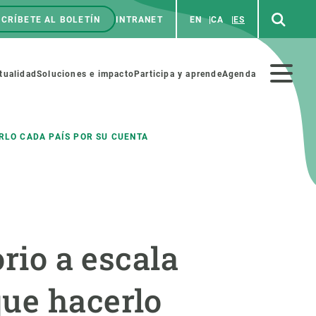
CRÍBETE AL BOLETÍN
INTRANET
EN
CA
ES
enú
p
Menú
tualidad
Soluciones e impacto
Participa y aprende
Agenda
secundario
RLO CADA PAÍS POR SU CUENTA
NOSOTROS
PARTICIPA
rabajo
Cienca y arte
orio a escala
a de Recursos Humanos
Haz ciencia con nosotros
ades académicas
Materiales educativos
que hacerlo
MSCA-PF
COLABORA