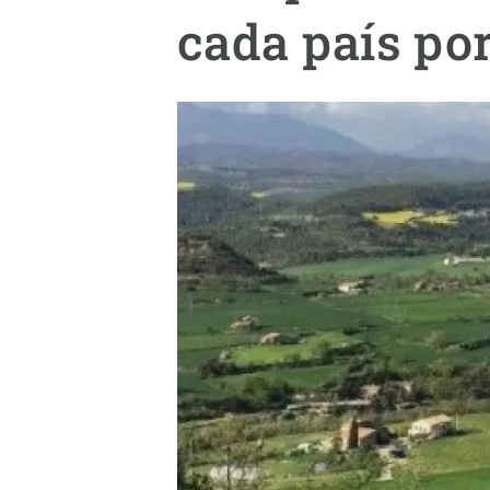
Marca y logotipos
Observac
cada país po
Instalaciones
Temas t
Equidad, Diversidad e Inclusión (EDI)
Publica
Oficina de prensa
Synthesi
Ciencia abierta y gestión del conocimiento
Documentación
NOTICIAS Y AGENDA
Agenda
Eventos anteriores
Actualidad
Noticias
Biodiversidad
Cambio global
Funcionamiento de los ecosistemas