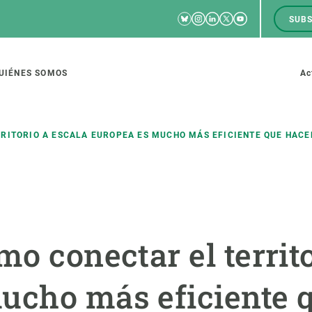
Bluesky
Instagram
Linkedin
Twitter
Youtube
SUBS
RRSS
M
to
UIÉNES SOMOS
Ac
tion
RITORIO A ESCALA EUROPEA ES MUCHO MÁS EFICIENTE QUE HACE
IGACIÓN
CIENCIA EN ACCIÓN
ÚNETE A 
io de investigación
Impacto
Bolsa de t
mo conectar el territ
sidad
Soluciones
Estrategi
global
Innovación
Oportunid
ucho más eficiente 
amento de ecosistemas
Política y gestión
Pide tu 