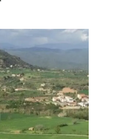
beca ERC
 de másteres y doctorado
 o sabático
onde crecer
o de carrera
s y actividades internas
emos formación