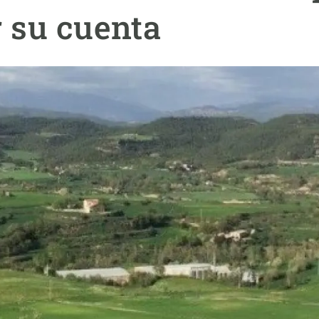
ión de la Tierra
Servicios técnicos
Pide tu 
r su cuenta
ransversales
Programa
ciones
Visitante
s Actions
Un lugar d
Desarroll
Seminario
Te ofrec