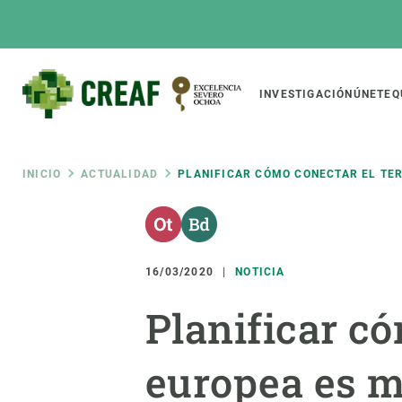
Pasar
al
contenido
principal
Main
INVESTIGACIÓN
ÚNETE
Q
CREAF
naviga
Ruta
INICIO
ACTUALIDAD
PLANIFICAR CÓMO CONECTAR EL TER
Featured
de
INTRANET
Responsive
SOBRE NOSOTROS
INVEST
responsive
16/03/2020
NOTICIA
navegación
El Centro
Director
Planificar có
menu
Organización institucional
Biodiver
Transparencia
Cambio 
europea es m
Nuestra gente
Funcion