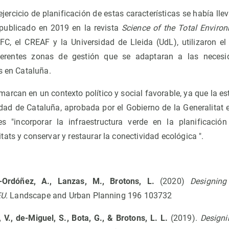
ejercicio de planificación de estas características se había l
 publicado en 2019 en la revista
Science of the Total Enviro
FC, el CREAF y la Universidad de Lleida (UdL), utilizaron 
diferentes zonas de gestión que se adaptaran a las nece
s en Cataluña.
rcan en un contexto político y social favorable, ya que la es
sidad de Cataluña, aprobada por el Gobierno de la Generalitat
es "incorporar la infraestructura verde en la planificación t
ats y conservar y restaurar la conectividad ecológica ".
Ordóñez, A., Lanzas, M., Brotons, L.
(2020)
Designin
EU.
Landscape and Urban Planning 196 103732
V., de-Miguel, S., Bota, G., & Brotons, L. L.
(2019).
Designi