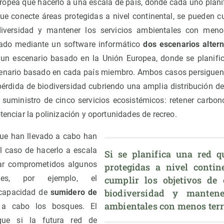
opea que hacerlo a una escala de país, donde cada uno planif
que conecte áreas protegidas a nivel continental, se pueden cu
iversidad y mantener los servicios ambientales con menos 
uado mediante un software informático
dos escenarios altern
: un escenario basado en la Unión Europea, donde se planifi
scenario basado en cada país miembro. Ambos casos persiguen
 pérdida de biodiversidad cubriendo una amplia distribución de
l suministro de cinco servicios ecosistémicos: retener carbono
otenciar la polinización y oportunidades de recreo.
que han llevado a cabo han
 caso de hacerlo a escala
Si se planifica una red qu
ar comprometidos algunos
protegidas a nivel contine
ales, por ejemplo, el
cumplir los objetivos de 
biodiversidad y mantener
 capacidad de
sumidero de
ambientales con menos terri
a cabo los bosques. El
que si la futura red de