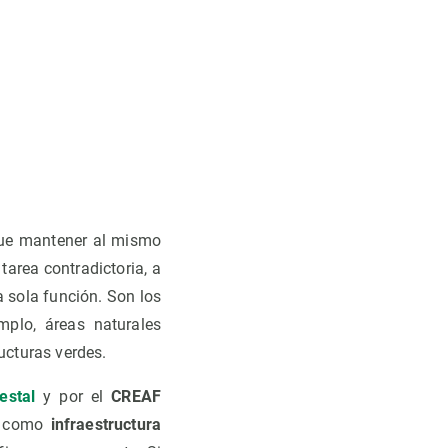
que mantener al mismo
tarea contradictoria, a
a sola función. Son los
mplo, áreas naturales
ucturas verdes.
estal
y por el
CREAF
n como
infraestructura