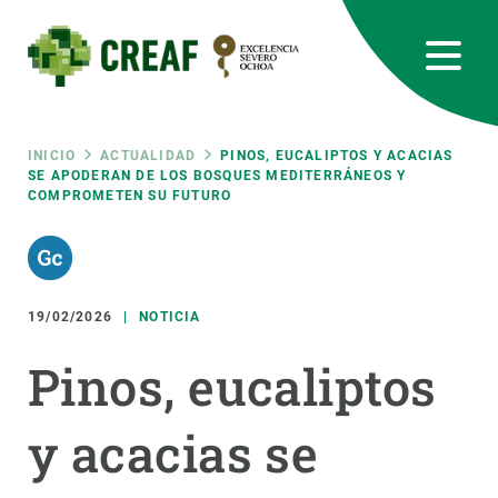
Pasar
al
contenido
principal
CREAF
EN
CA
ES
Bluesky
Instagram
Linkedin
Twitter
Youtube
RRSS
Ruta
INICIO
ACTUALIDAD
PINOS, EUCALIPTOS Y ACACIAS
SE APODERAN DE LOS BOSQUES MEDITERRÁNEOS Y
COMPROMETEN SU FUTURO
Featured
INTRANET
de
responsive
navegación
19/02/2026
NOTICIA
Responsive
SOBRE NOSOTROS
Pinos, eucaliptos
menu
INVESTIGACIÓN
y acacias se
CIENCIA EN ACCIÓN
ÚNETE A NOSOTROS