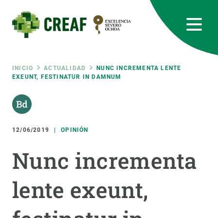
Pasar
al
contenido
principal
CREAF
EN
CA
ES
Bluesky
Instagram
Linkedin
Twitter
Youtube
RRSS
Ruta
INICIO
ACTUALIDAD
NUNC INCREMENTA LENTE
EXEUNT, FESTINATUR IN DAMNUM
Featured
INTRANET
de
responsive
navegación
12/06/2019
OPINIÓN
Responsive
SOBRE NOSOTROS
Nunc incrementa
menu
INVESTIGACIÓN
lente exeunt,
CIENCIA EN ACCIÓN
ÚNETE A NOSOTROS