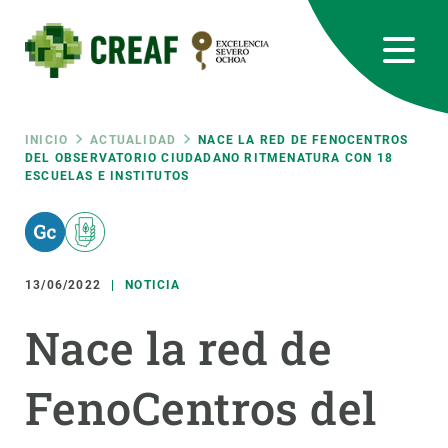
Pasar
al
contenido
principal
CREAF
EN
CA
ES
Bluesky
Instagram
Linkedin
Twitter
Youtube
RRSS
Ruta
INICIO
ACTUALIDAD
NACE LA RED DE FENOCENTROS
DEL OBSERVATORIO CIUDADANO RITMENATURA CON 18
ESCUELAS E INSTITUTOS
Featured
INTRANET
de
responsive
navegación
13/06/2022
NOTICIA
Responsive
SOBRE NOSOTROS
Nace la red de
menu
INVESTIGACIÓN
FenoCentros del
CIENCIA EN ACCIÓN
ÚNETE A NOSOTROS