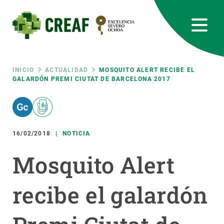
Pasar
al
contenido
principal
CREAF
EN
CA
ES
Bluesky
Instagram
Linkedin
Twitter
Youtube
RRSS
Ruta
INICIO
ACTUALIDAD
MOSQUITO ALERT RECIBE EL
GALARDÓN PREMI CIUTAT DE BARCELONA 2017
Featured
INTRANET
de
responsive
navegación
16/02/2018
NOTICIA
Responsive
SOBRE NOSOTROS
Mosquito Alert
menu
INVESTIGACIÓN
recibe el galardón
CIENCIA EN ACCIÓN
ÚNETE A NOSOTROS