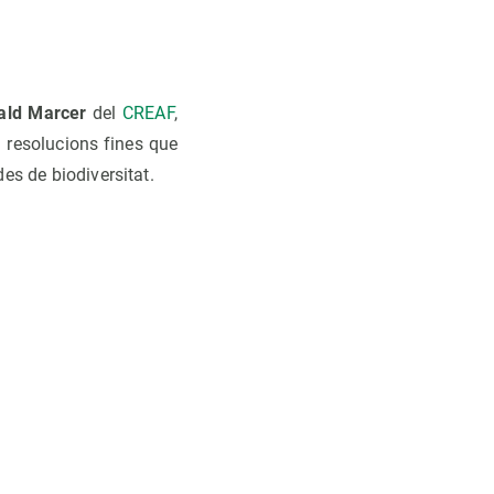
ald Marcer
del
CREAF
,
 resolucions fines que
es de biodiversitat.