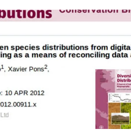
ión de la Tierra
Servicios técnicos
Pide tu 
ransversales
Programa
ciones
Visitante
s Actions
Un lugar d
Desarroll
Seminario
Te ofrec