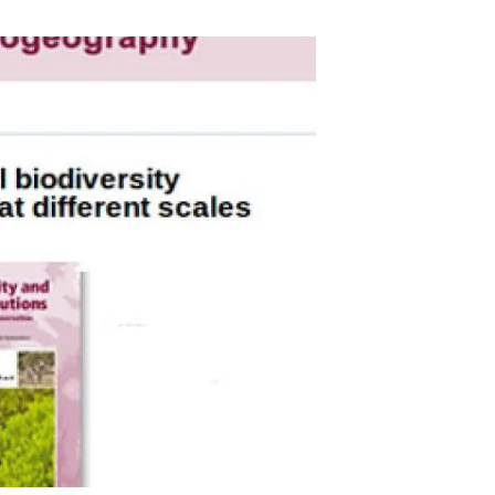
beca ERC
 de másteres y doctorado
 o sabático
onde crecer
o de carrera
s y actividades internas
emos formación