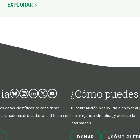
EXPLORAR
cia
¿Cómo puedes
Bluesky
Instagram
Linkedin
Twitter
Youtube
os datos científicos se consideran
Tu contribución nos ayuda a apoyar al j
 diseñadores dedicados a la difusión del
la emergencia climática, y acelerar la 
informadas.
!
DONAR
¿CÓMO PUED