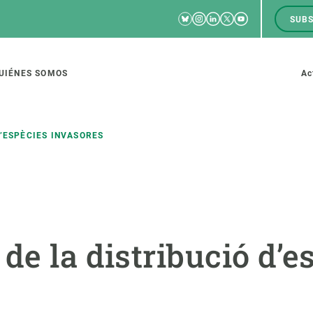
Bluesky
Instagram
Linkedin
Twitter
Youtube
SUBS
RRSS
M
to
UIÉNES SOMOS
Ac
tion
D’ESPÈCIES INVASORES
IGACIÓN
CIENCIA EN ACCIÓN
ÚNETE A 
io de investigación
Impacto
Bolsa de t
de la distribució d’e
sidad
Soluciones
Estrategi
global
Innovación
Oportunid
amento de ecosistemas
Política y gestión
Pide tu 