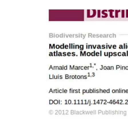
Marca y logotipos
Observac
Instalaciones
Temas t
Equidad, Diversidad e Inclusión (EDI)
Publica
Oficina de prensa
Synthesi
Ciencia abierta y gestión del conocimiento
Documentación
NOTICIAS Y AGENDA
Agenda
Eventos anteriores
Actualidad
Noticias
Biodiversidad
Cambio global
Funcionamiento de los ecosistemas