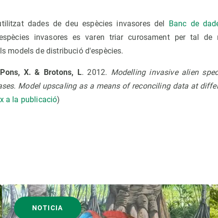
 utilitzat dades de deu espècies invasores del
Banc de dade
pècies invasores es varen triar curosament per tal de r
els models de distribució d'espècies.
 Pons, X. & Brotons, L
. 2012.
Modelling invasive alien spec
tlases. Model upscaling as a means of reconciling data at diffe
x a la publicació
)
NOTICIA