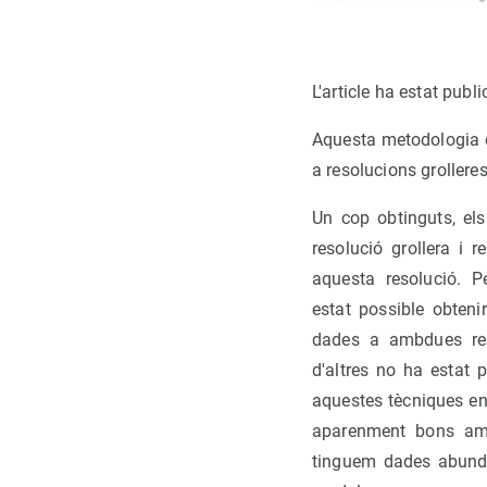
L'article ha estat publi
Aquesta metodologia e
a resolucions grollere
Un cop obtinguts, el
resolució grollera i 
aquesta resolució. 
estat possible obteni
dades a ambdues res
d'altres no ha estat p
aquestes tècniques e
aparenment bons amb
tinguem dades abundan