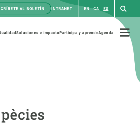
CRÍBETE AL BOLETÍN
INTRANET
EN
CA
ES
enú
p
Menú
tualidad
Soluciones e impacto
Participa y aprende
Agenda
secundario
NOSOTROS
PARTICIPA
rabajo
Cienca y arte
spècies
a de Recursos Humanos
Haz ciencia con nosotros
ades académicas
Materiales educativos
MSCA-PF
COLABORA