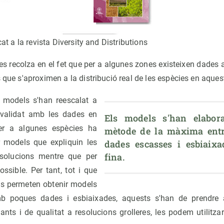
cat a la revista Diversity and Distributions
s recolza en el fet que per a algunes zones existeixen dades a
s que s'aproximen a la distribució real de les espècies en aques
s models s'han reescalat a
revalidat amb les dades en
Els models s'han elabora
Per a algunes espècies ha
mètode de la màxima entro
r models que expliquin les
dades escasses i esbiaixad
fina.
olucions mentre que per
ossible. Per tant, tot i que
ns permeten obtenir models
 poques dades i esbiaixades, aquests s'han de prendre
ts i de qualitat a resolucions grolleres, les podem utilitzar