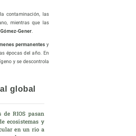
la contaminación, las
no, mientras que las
a Gómez-Gener
.
gímenes permanentes
y
das épocas del año. En
ígeno y se descontrola
al global
s de RIOS pasan 
de ecosistemas y 
ular en un rio a 