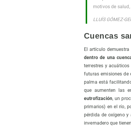
motivos de salud
LLUÍS GÓMEZ-GENE
Cuencas san
El artículo demuestr
dentro de una cuenca
terrestres y acuático
futuras emisiones de 
palma está facilitand
que aumenten las e
eutrofización
, un pro
primarios) en el río, 
pérdida de oxígeno y 
invernadero que tiene