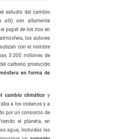
 el estudio del cambio
 allí) son altamente
el papel de los ríos en
 atmósfera, los autores
autizan con el nombre
unas 3.200 millones de
 del carbono producido
tmósfera en forma de
l cambio climático
y
itaba a los océanos y a
ado por un consorcio de
riendo el planeta, en
uso agua, incluidas las
o provoque un
aumento