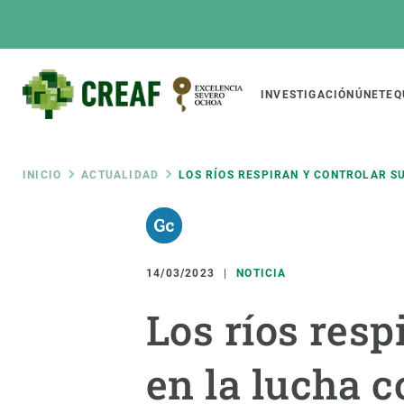
Pasar
al
contenido
principal
Main
INVESTIGACIÓN
ÚNETE
Q
CREAF
naviga
Ruta
INICIO
ACTUALIDAD
LOS RÍOS RESPIRAN Y CONTROLAR S
Featured
de
INTRANET
Responsive
SOBRE NOSOTROS
INVEST
responsive
14/03/2023
NOTICIA
navegación
El Centro
Director
Los ríos resp
menu
Organización institucional
Biodiver
Transparencia
Cambio 
en la lucha c
Nuestra gente
Funcion