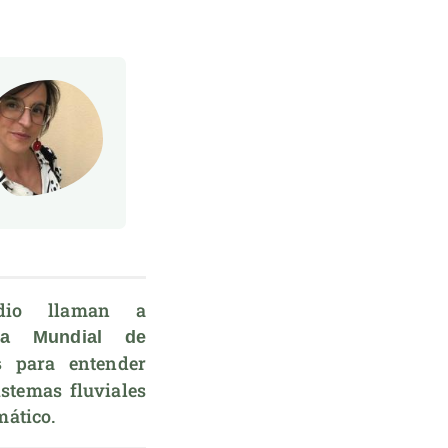
dio llaman a 
ma Mundial de 
 para entender 
s
stemas fluviales 
mático.