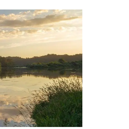
beca ERC
 de másteres y doctorado
 o sabático
onde crecer
o de carrera
s y actividades internas
emos formación