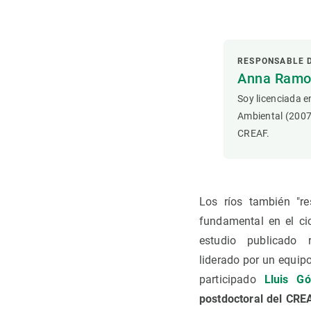
Observación de la Tierra
RESPONSABLE 
Anna Ramon
Soy licenciada e
Ambiental (2007
CREAF.
Los ríos también "re
fundamental en el ci
estudio publicado 
liderado por un equipo
participado
Lluis G
postdoctoral del CRE