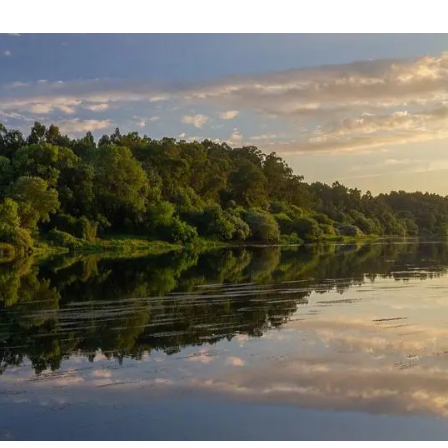
ión de la Tierra
Servicios técnicos
Pide tu 
ransversales
Programa
ciones
Visitante
s Actions
Un lugar d
Desarroll
Seminario
Te ofrec