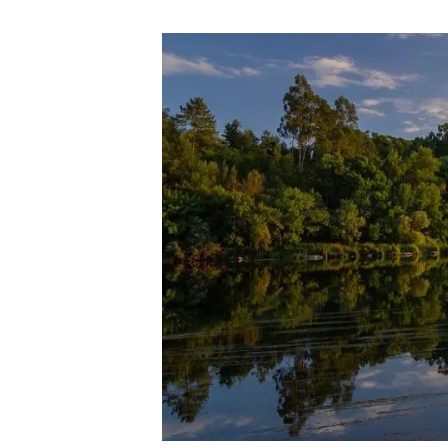
Marca y logotipos
Observac
Instalaciones
Temas t
Equidad, Diversidad e Inclusión (EDI)
Publica
Oficina de prensa
Synthesi
Ciencia abierta y gestión del conocimiento
Documentación
NOTICIAS Y AGENDA
Agenda
Eventos anteriores
Actualidad
Noticias
Biodiversidad
Cambio global
Funcionamiento de los ecosistemas