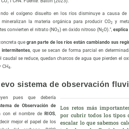
 CO₂ i CH4. Fuente: Battin (2023).
ando el oxígeno disuelto en los ríos disminuye a causa de 
mineralizan la materia orgánica para producir CO
y meta
2
tes convierten el nitrato (NO
) en óxido nitroso (N
O).",
explic
3
2
 concreta que
gran parte de los ríos están cambiando sus re
s intermitentes
, que se secan de forma parcial en determina
el caudal se reduce, quedan charcos de agua que pierden el ox
y CH
.
4
evo sistema de observación fluvi
uyen pues que debería
stema de Observación de
Los retos más importante
an con el nombre de
RIOS
,
por cubrir todos los tipos 
decir mejor el papel de los
escalar lo que sabemos calc