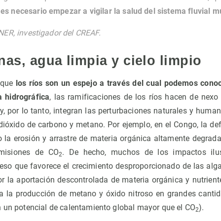
,
es necesario empezar a vigilar la salud del sistema fluvial m
R, investigador del CREAF.
as, agua limpia y cielo limpio
a que
los ríos son un espejo a través del cual podemos conoc
 hidrográfica
, las ramificaciones de los ríos hacen de nexo
s y, por lo tanto, integran las perturbaciones naturales y hum
dióxido de carbono y metano. Por ejemplo, en el Congo, la def
o la erosión y arrastre de materia orgánica altamente degradab
misiones de CO
. De hecho, muchos de los impactos ilu
2
ceso que favorece el crecimiento desproporcionado de las alga
por la aportación descontrolada de materia orgánica y nutrien
a la producción de metano y óxido nitroso en grandes canti
n un potencial de calentamiento global mayor que el CO
).
2