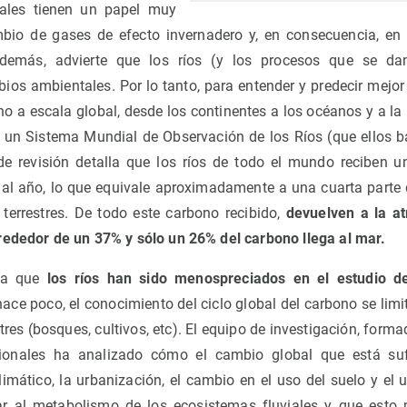
iales tienen un papel muy
mbio de gases de efecto invernadero y, en consecuencia, en
Además, advierte que los ríos (y los procesos que se dan
ios ambientales. Por lo tanto, para entender y predecir mejor 
no a escala global, desde los continentes a los océanos y a la
 un Sistema Mundial de Observación de los Ríos (que ellos b
de revisión detalla que los ríos de todo el mundo reciben 
al año, lo que equivale aproximadamente a una cuarta parte
 terrestres. De todo este carbono recibido,
devuelven a la a
rededor de un 37% y sólo un 26% del carbono llega al mar.
ica que
los ríos han sido menospreciados en el estudio de
ace poco, el conocimiento del ciclo global del carbono se lim
tres (bosques, cultivos, etc). El equipo de investigación, form
acionales ha analizado cómo el cambio global que está suf
limático, la urbanización, el cambio en el uso del suelo y el 
ar al metabolismo de los ecosistemas fluviales y que est