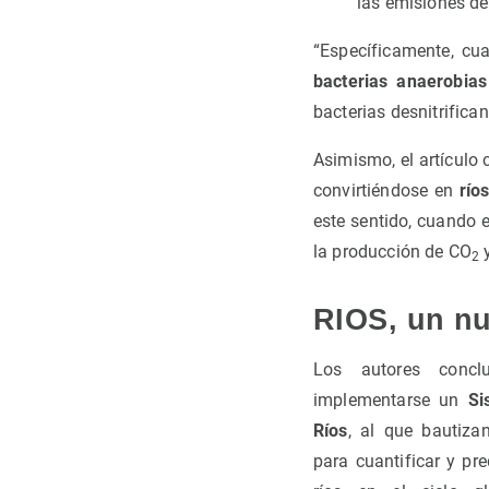
las emisiones de
“Específicamente, cu
bacterias anaerobias
bacterias desnitrifican
Asimismo, el artículo
convirtiéndose en
río
este sentido, cuando 
la producción de CO
2
RIOS, un nu
Los autores concl
implementarse un
Si
Ríos
, al que bautiz
para cuantificar y pre