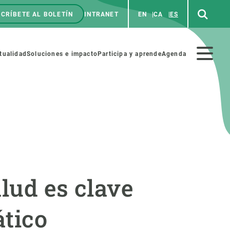
CRÍBETE AL BOLETÍN
INTRANET
EN
CA
ES
enú
p
Menú
tualidad
Soluciones e impacto
Participa y aprende
Agenda
secundario
NOSOTROS
PARTICIPA
rabajo
Cienca y arte
alud es clave
a de Recursos Humanos
Haz ciencia con nosotros
ades académicas
Materiales educativos
ático
MSCA-PF
COLABORA