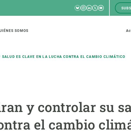
Bluesky
Instagram
Linkedin
Twitter
Youtube
SUBS
RRSS
M
to
UIÉNES SOMOS
Ac
tion
U SALUD ES CLAVE EN LA LUCHA CONTRA EL CAMBIO CLIMÁTICO
IGACIÓN
CIENCIA EN ACCIÓN
ÚNETE A 
io de investigación
Impacto
Bolsa de t
iran y controlar su s
sidad
Soluciones
Estrategi
global
Innovación
Oportunid
ontra el cambio clim
amento de ecosistemas
Política y gestión
Pide tu 