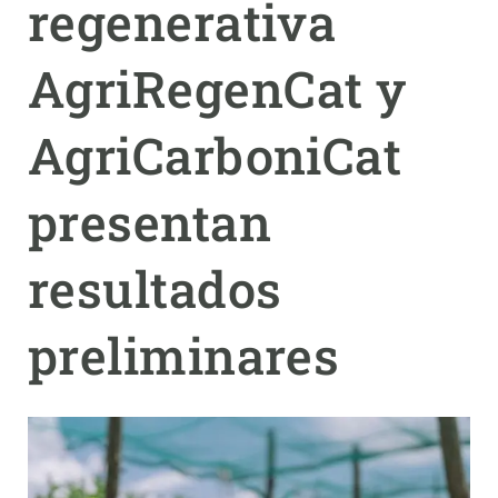
regenerativa
PARTICIPA
AgriRegenCat y
NOTICIAS Y AGENDA
AgriCarboniCat
presentan
resultados
preliminares