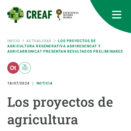
Pasar
al
contenido
principal
CREAF
EN
CA
ES
Bluesky
Instagram
Linkedin
Twitter
Youtube
RRSS
Ruta
INICIO
ACTUALIDAD
LOS PROYECTOS DE
AGRICULTURA REGENERATIVA AGRIREGENCAT Y
AGRICARBONICAT PRESENTAN RESULTADOS PRELIMINARES
Featured
INTRANET
de
responsive
navegación
18/07/2024
NOTICIA
Responsive
SOBRE NOSOTROS
Los proyectos de
menu
INVESTIGACIÓN
agricultura
CIENCIA EN ACCIÓN
ÚNETE A NOSOTROS