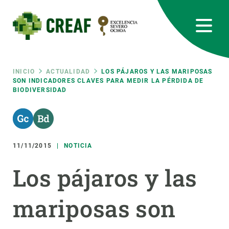
Pasar
al
contenido
principal
CREAF
EN
CA
ES
Bluesky
Instagram
Linkedin
Twitter
Youtube
RRSS
Ruta
INICIO
ACTUALIDAD
LOS PÁJAROS Y LAS MARIPOSAS
SON INDICADORES CLAVES PARA MEDIR LA PÉRDIDA DE
BIODIVERSIDAD
Featured
INTRANET
de
responsive
navegación
11/11/2015
NOTICIA
Responsive
SOBRE NOSOTROS
Los pájaros y las
menu
INVESTIGACIÓN
mariposas son
CIENCIA EN ACCIÓN
ÚNETE A NOSOTROS