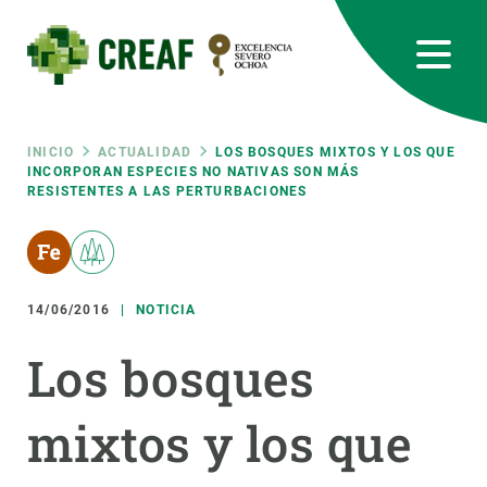
Pasar
al
contenido
principal
CREAF
EN
CA
ES
Bluesky
Instagram
Linkedin
Twitter
Youtube
RRSS
Ruta
INICIO
ACTUALIDAD
LOS BOSQUES MIXTOS Y LOS QUE
INCORPORAN ESPECIES NO NATIVAS SON MÁS
RESISTENTES A LAS PERTURBACIONES
Featured
INTRANET
de
responsive
navegación
14/06/2016
NOTICIA
Responsive
SOBRE NOSOTROS
Los bosques
menu
INVESTIGACIÓN
mixtos y los que
CIENCIA EN ACCIÓN
ÚNETE A NOSOTROS