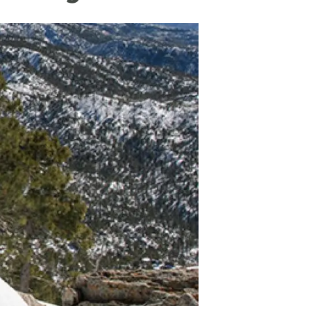
beca ERC
 de másteres y doctorado
 o sabático
onde crecer
o de carrera
s y actividades internas
emos formación