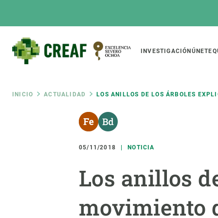
Pasar
al
contenido
principal
Main
INVESTIGACIÓN
ÚNETE
Q
CREAF
naviga
Ruta
INICIO
ACTUALIDAD
LOS ANILLOS DE LOS ÁRBOLES EXPLI
Featured
de
INTRANET
Responsive
SOBRE NOSOTROS
INVEST
responsive
05/11/2018
NOTICIA
navegación
El Centro
Director
Los anillos d
menu
Organización institucional
Biodiver
Transparencia
Cambio 
movimiento de
Nuestra gente
Funcion