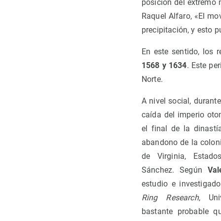
posición del extremo 
Raquel Alfaro, «El mo
precipitación, y esto
En este sentido, los
1568 y 1634
. Este pe
Norte.
A nivel social, durant
caída del imperio oto
el final de la dinast
abandono de la colon
de Virginia, Estado
Sánchez. Según
Val
estudio e investigad
Ring Research
, Uni
bastante probable q