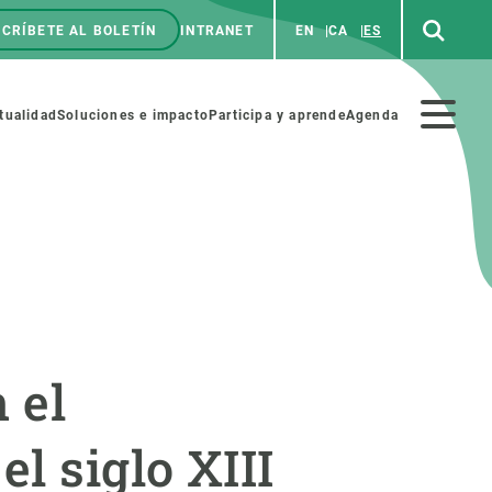
CRÍBETE AL BOLETÍN
INTRANET
EN
CA
ES
enú
p
Menú
tualidad
Soluciones e impacto
Participa y aprende
Agenda
secundario
NOSOTROS
PARTICIPA
rabajo
Cienca y arte
 el
a de Recursos Humanos
Haz ciencia con nosotros
ades académicas
Materiales educativos
l siglo XIII
MSCA-PF
COLABORA