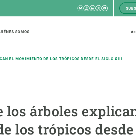
Bluesky
Instagram
Linkedin
Twitter
Youtube
SUBS
RRSS
M
to
UIÉNES SOMOS
Ac
tion
CAN EL MOVIMIENTO DE LOS TRÓPICOS DESDE EL SIGLO XIII
IGACIÓN
CIENCIA EN ACCIÓN
ÚNETE A 
io de investigación
Impacto
Bolsa de t
e los árboles explican
sidad
Soluciones
Estrategi
global
Innovación
Oportunid
 los trópicos desde e
amento de ecosistemas
Política y gestión
Pide tu 