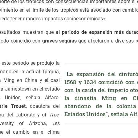
norte de los trópicos con consecuencias importantes sobre el 
vimiento en el límite de los trópicos está asociado con cambi
 puede tener grandes impactos socioeconómicos».
 resultados muestran que
el periodo de expansión más durad
riodo coincidió con
graves sequías
que afectaron a diversas r
e este período se produjo la
mano en la actual Turquía,
"La expansión del cinturón
ía Ming en China y el casi
1568 y 1634 coincidió con 
ia Jamestown en el estado
con la caída del imperio oto
la dinastía Ming en Ch
s Unidos, señala Alfaro-
abandono de la colonia
erie Trouet
, coautora del
Estados Unidos", señala A
ora del Laboratory of
Tree-
versity of Arizona, «es
ue el cambio en el clima