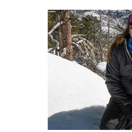
Marca y logotipos
Observac
Instalaciones
Temas t
Equidad, Diversidad e Inclusión (EDI)
Publica
Oficina de prensa
Synthesi
Ciencia abierta y gestión del conocimiento
Documentación
NOTICIAS Y AGENDA
Agenda
Eventos anteriores
Actualidad
Noticias
Biodiversidad
Cambio global
Funcionamiento de los ecosistemas