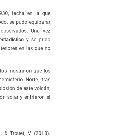
1930, fecha en la que
odo, se pudo equiparar
s observados. Una vez
stadístico
y se pudo
teriores en las que no
illos mostraron que los
emisferio Norte, tras
osión de este volcán,
ón solar y enfriaron el
.. & Trouet, V. (2018).