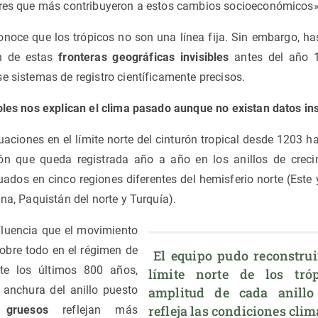
ores que más contribuyeron a estos cambios socioeconómicos»
noce que los trópicos no son una línea fija. Sin embargo, ha
ón de estas
fronteras geográficas invisibles
antes del año 
e sistemas de registro científicamente precisos.
boles nos explican el clima pasado aunque no existan datos i
tuaciones en el límite norte del cinturón tropical desde 1203 h
ión que queda registrada año a año en los anillos de creci
uados en cinco regiones diferentes del hemisferio norte (Este
ana, Paquistán del norte y Turquía).
fluencia que el movimiento
sobre todo en el régimen de
 El equipo pudo reconstruir la posición del 
nte los últimos 800 años,
límite norte de los tróp
anchura del anillo puesto
amplitud de cada anillo 
refleja las condiciones clim
 gruesos
reflejan más