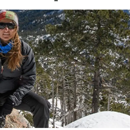
ión de la Tierra
Servicios técnicos
Pide tu 
ransversales
Programa
ciones
Visitante
s Actions
Un lugar d
Desarroll
Seminario
Te ofrec