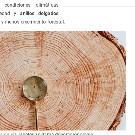
 condiciones climáticas
medad y
anillos delgados
 y menos crecimiento forestal.
los de los árboles se llama dendrocronología