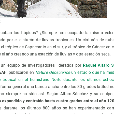
z
caban los trópicos? ¿Siempre han ocupado la misma extens
do por el cinturón de lluvias tropicales. Un cinturón de nube
 trópico de Capricornio en el sur, y el trópico de Cáncer en e
e el año creando una estación de lluvias y otra estación seca.
 un equipo de investigadores liderados por
Raquel Alfaro 
EAF
, publicaron en
Nature Geoscience
un estudio que ha medi
e tropical en el hemisferio Norte durante los últimos ocho
 forma general una banda ancha entre los 30 grados latitud no
 no siempre ha sido así. Según Alfaro-Sánchez y su equipo
ha expandido y contraído hasta cuatro grados entre el año 120
ue durante los últimos 800 años se han experimentado ca