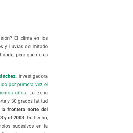
ión? El clima en los
s y lluvias delimitado
l norte, pero que no es
Sánchez
, investigadora
do por primera vez el
cientos años
. La zona
rte y 30 grados latitud
,
la frontera norte del
3 y el 2003
. De hecho,
mbios sucesivos en la