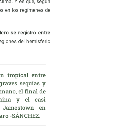
clima. Y es que, según
os en los regímenes de
ero se registró entre
egiones del hemisferio
 tropical entre 
graves sequías y 
mano, el final de 
ina y el casi 
 Jamestown en 
lfaro -SÁNCHEZ.