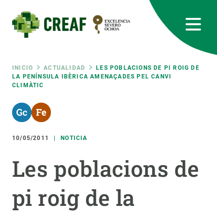
Pasar
al
contenido
principal
CREAF
EN
CA
ES
Bluesky
Instagram
Linkedin
Twitter
Youtube
RRSS
Ruta
INICIO
ACTUALIDAD
LES POBLACIONS DE PI ROIG DE
LA PENÍNSULA IBÈRICA AMENAÇADES PEL CANVI
CLIMÀTIC
Featured
INTRANET
de
responsive
navegación
10/05/2011
NOTICIA
Responsive
SOBRE NOSOTROS
Les poblacions de
menu
INVESTIGACIÓN
pi roig de la
CIENCIA EN ACCIÓN
ÚNETE A NOSOTROS