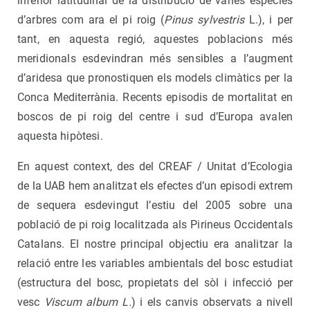
inferior latitudinal de la distribució de vàries espècies
d’arbres com ara el pi roig (
Pinus sylvestris
L.), i per
tant, en aquesta regió, aquestes poblacions més
meridionals esdevindran més sensibles a l’augment
d’aridesa que pronostiquen els models climàtics per la
Conca Mediterrània. Recents episodis de mortalitat en
boscos de pi roig del centre i sud d’Europa avalen
aquesta hipòtesi.
En aquest context, des del CREAF / Unitat d’Ecologia
de la UAB hem analitzat els efectes d’un episodi extrem
de sequera esdevingut l’estiu del 2005 sobre una
població de pi roig localitzada als Pirineus Occidentals
Catalans. El nostre principal objectiu era analitzar la
relació entre les variables ambientals del bosc estudiat
(estructura del bosc, propietats del sòl i infecció per
vesc
Viscum album L.
) i els canvis observats a nivell