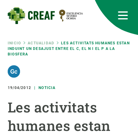
Pasar
al
contenido
principal
CREAF
EN
CA
ES
Bluesky
Instagram
Linkedin
Twitter
Youtube
RRSS
Ruta
INICIO
ACTUALIDAD
LES ACTIVITATS HUMANES ESTAN
INDUINT UN DESAJUST ENTRE EL C, EL N I EL P A LA
BIOSFERA
Featured
INTRANET
de
responsive
navegación
19/04/2012
NOTICIA
Responsive
SOBRE NOSOTROS
Les activitats
menu
INVESTIGACIÓN
humanes estan
CIENCIA EN ACCIÓN
ÚNETE A NOSOTROS