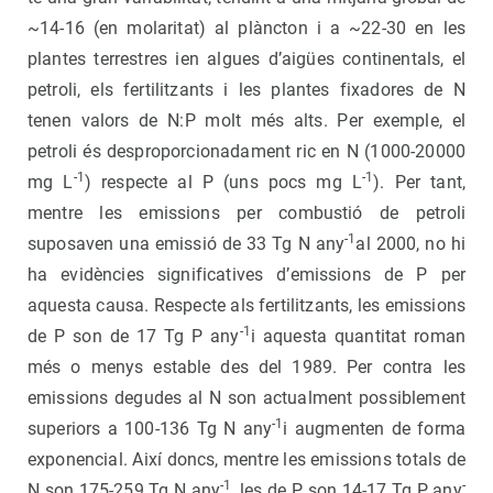
~14-16 (en molaritat) al plàncton i a ~22-30 en les
plantes terrestres ien algues d’aigües continentals, el
petroli, els fertilitzants i les plantes fixadores de N
tenen valors de N:P molt més alts. Per exemple, el
petroli és desproporcionadament ric en N (1000-20000
-1
-1
mg L
) respecte al P (uns pocs mg L
). Per tant,
mentre les emissions per combustió de petroli
-1
suposaven una emissió de 33 Tg N any
al 2000, no hi
ha evidències significatives d’emissions de P per
aquesta causa. Respecte als fertilitzants, les emissions
-1
de P son de 17 Tg P any
i aquesta quantitat roman
més o menys estable des del 1989. Per contra les
emissions degudes al N son actualment possiblement
-1
superiors a 100-136 Tg N any
i augmenten de forma
exponencial. Així doncs, mentre les emissions totals de
-1
-
N son 175-259 Tg N any
, les de P son 14-17 Tg P any