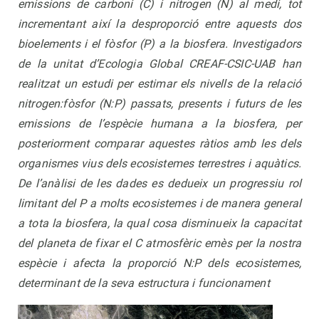
emissions de carboni (C) i nitrogen (N) al medi, tot
incrementant així la desproporció entre aquests dos
bioelements i el fòsfor (P) a la biosfera. Investigadors
de la unitat d’Ecologia Global CREAF-CSIC-UAB han
realitzat un estudi per estimar els nivells de la relació
nitrogen:fòsfor (N:P) passats, presents i futurs de les
emissions de l’espècie humana a la biosfera, per
posteriorment comparar aquestes ràtios amb les dels
organismes vius dels ecosistemes terrestres i aquàtics.
De l’anàlisi de les dades es dedueix un progressiu rol
limitant del P a molts ecosistemes i de manera general
a tota la biosfera, la qual cosa disminueix la capacitat
del planeta de fixar el C atmosfèric emès per la nostra
espècie i afecta la proporció N:P dels ecosistemes,
determinant de la seva estructura i funcionament