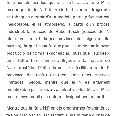
fonamentals per les quals la fertilització amb P is
menor que la del N. Primer, els fertilitzants nitrogenats
es fabriquen a partir d’una matèria prima pràcticament
inesgotable, el N atmosfèric, a partir d’un procés
industrial, la reacció de Haber-Bosch (reacció del N
atmosfèric amb hidrogen provinent de l’aigua a alta
pressió), la qual cosa fa que pugui augmentar la seva
producció de forma exponencial, igual que succeeix
amb l’altre font d’emissió lligada a la fixació de
N
atmosfèric. D’altra banda els fertilitzants de P
2
provenen del fosfat de roca, amb unes reserves
limitades. Segon, mentre que el N es altament
mobilitzable per la seva volatilitat i solubilitat, el P és
molt menys mòbil a la natura i desigualment repartit.
Mentre que la ràtio N:P en els organismes fotosintètics
te una gran variabilitat, tendint a una mitjana global de