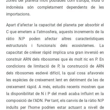
zones del planeta molt poblades com Europa, Índia o
indonèsia són completament dependents de les
importacions.
Apart d’afectar la capacitat del planeta per absorbir el
C que emetem a l’atmosfera, aquests increments de la
ràtio N:P poden afectar altres característiques
estructurals i funcionals dels ecosistemes. La
capacitat de créixer ràpid implica una gran inversió en
construir ARN dels ribosomes que és molt ric en P. En
condicions de limitació de P, la construcció de ARN
dels ribosomes esdevé difícil, la qual cosa afavoreix
les espècies de creixement lent en detriment de les de
creixement ràpid. A més, estudis recents mostren que
la disponibilitat de N i P del medi acaba influint en la
composició de l’ADN. Per tant, els canvis de la ràtio N:P
induïts per l’home podrien estar actuant a nivell de