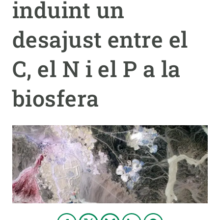
induint un
PARTICIPA
desajust entre el
NOTICIAS Y AGENDA
C, el N i el P a la
biosfera