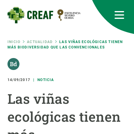
Pasar
al
contenido
principal
CREAF
EN
CA
ES
Bluesky
Instagram
Linkedin
Twitter
Youtube
RRSS
Ruta
INICIO
ACTUALIDAD
LAS VIÑAS ECOLÓGICAS TIENEN
MÁS BIODIVERSIDAD QUE LAS CONVENCIONALES
Featured
INTRANET
de
responsive
navegación
14/09/2017
NOTICIA
Responsive
SOBRE NOSOTROS
Las viñas
menu
INVESTIGACIÓN
ecológicas tienen
CIENCIA EN ACCIÓN
ÚNETE A NOSOTROS