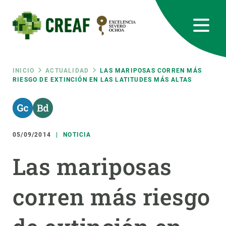
Pasar
al
contenido
principal
CREAF
EN
CA
ES
Bluesky
Instagram
Linkedin
Twitter
Youtube
RRSS
Ruta
INICIO
ACTUALIDAD
LAS MARIPOSAS CORREN MÁS
RIESGO DE EXTINCIÓN EN LAS LATITUDES MÁS ALTAS
Featured
INTRANET
de
responsive
navegación
05/09/2014
NOTICIA
Responsive
SOBRE NOSOTROS
Las mariposas
menu
INVESTIGACIÓN
corren más riesgo
CIENCIA EN ACCIÓN
ÚNETE A NOSOTROS