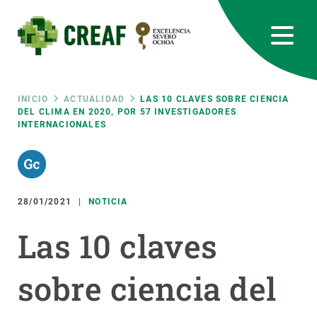
Pasar
al
contenido
principal
CREAF
EN
CA
ES
Bluesky
Instagram
Linkedin
Twitter
Youtube
RRSS
Ruta
INICIO
ACTUALIDAD
LAS 10 CLAVES SOBRE CIENCIA
DEL CLIMA EN 2020, POR 57 INVESTIGADORES
INTERNACIONALES
Featured
INTRANET
de
responsive
navegación
28/01/2021
NOTICIA
Responsive
SOBRE NOSOTROS
Las 10 claves
menu
INVESTIGACIÓN
sobre ciencia del
CIENCIA EN ACCIÓN
ÚNETE A NOSOTROS