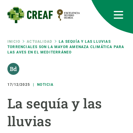
Pasar
al
contenido
principal
CREAF
EN
CA
ES
Bluesky
Instagram
Linkedin
Twitter
Youtube
RRSS
Ruta
INICIO
ACTUALIDAD
LA SEQUÍA Y LAS LLUVIAS
TORRENCIALES SON LA MAYOR AMENAZA CLIMÁTICA PARA
LAS AVES EN EL MEDITERRÁNEO
Featured
INTRANET
de
responsive
navegación
17/12/2025
NOTICIA
Responsive
SOBRE NOSOTROS
La sequía y las
menu
INVESTIGACIÓN
lluvias
CIENCIA EN ACCIÓN
ÚNETE A NOSOTROS