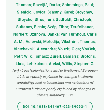
Thomas; Saveljić, Darko; Shimmings, Paul;
Sjenicic, Jovica; Šťastný, Karel; Stoychev,
Stoycho; Strus, Iurii; Sudfeldt, Christoph;
Sultanov, Elchin; Szép, Tibor; Teufelbauer,
Norbert; Uzunova, Danka; van Turnhout, Chris
A. M.; Velevski, Metodija; Vikstrøm, Thomas;
Vintchevski, Alexandre; Voltzit, Olga; Voříšek,
Petr; Wilk, Tomasz; Zurell, Damaris; Brotons,
Lluís; Lehikoinen, Aleksi; Willis, Stephen G.
(en) - Local colonisations and extinctions of European
birds are poorly explained by changes in climate
suitability,Local colonisations and extinctions of
European birds are poorly explained by changes in
climate suitability.
1-12
DOI:10.1038/S41467-023-39093-1