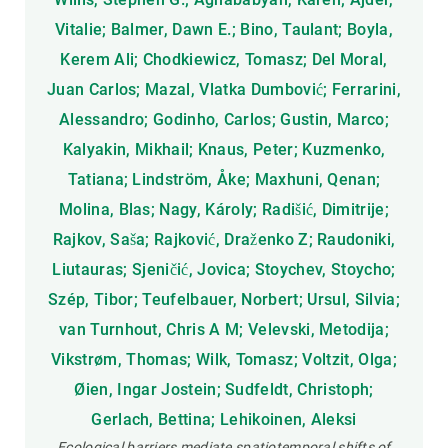
Vitalie; Balmer, Dawn E.; Bino, Taulant; Boyla,
Kerem Ali; Chodkiewicz, Tomasz; Del Moral,
Juan Carlos; Mazal, Vlatka Dumbović; Ferrarini,
Alessandro; Godinho, Carlos; Gustin, Marco;
Kalyakin, Mikhail; Knaus, Peter; Kuzmenko,
Tatiana; Lindström, Åke; Maxhuni, Qenan;
Molina, Blas; Nagy, Károly; Radišić, Dimitrije;
Rajkov, Saša; Rajković, Draženko Z; Raudoniki,
Liutauras; Sjeničić, Jovica; Stoychev, Stoycho;
Szép, Tibor; Teufelbauer, Norbert; Ursul, Silvia;
van Turnhout, Chris A M; Velevski, Metodija;
Vikstrøm, Thomas; Wilk, Tomasz; Voltzit, Olga;
Øien, Ingar Jostein; Sudfeldt, Christoph;
Gerlach, Bettina; Lehikoinen, Aleksi
Ecological barriers mediate spatiotemporal shifts of