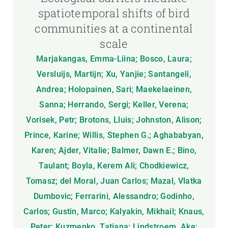
spatiotemporal shifts of bird
communities at a continental
scale
Marjakangas, Emma-Liina; Bosco, Laura;
Versluijs, Martijn; Xu, Yanjie; Santangeli,
Andrea; Holopainen, Sari; Maekelaeinen,
Sanna; Herrando, Sergi; Keller, Verena;
Vorisek, Petr; Brotons, Lluis; Johnston, Alison;
Prince, Karine; Willis, Stephen G.; Aghababyan,
Karen; Ajder, Vitalie; Balmer, Dawn E.; Bino,
Taulant; Boyla, Kerem Ali; Chodkiewicz,
Tomasz; del Moral, Juan Carlos; Mazal, Vlatka
Dumbovic; Ferrarini, Alessandro; Godinho,
Carlos; Gustin, Marco; Kalyakin, Mikhail; Knaus,
Peter; Kuzmenko, Tatiana; Lindstroem, Ake;