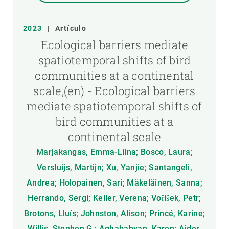
2023
|
Artículo
Ecological barriers mediate
spatiotemporal shifts of bird
communities at a continental
scale,(en) - Ecological barriers
mediate spatiotemporal shifts of
bird communities at a
continental scale
Marjakangas, Emma-Liina; Bosco, Laura;
Versluijs, Martijn; Xu, Yanjie; Santangeli,
Andrea; Holopainen, Sari; Mäkeläinen, Sanna;
Herrando, Sergi; Keller, Verena; Voříšek, Petr;
Brotons, Lluís; Johnston, Alison; Princé, Karine;
Willis, Stephen G.; Aghababyan, Karen; Ajder,