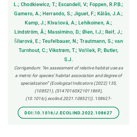
L.; Chodkiewicz, T.; Escandell, V.; Foppen, R.P.B.;
Gamero, A.; Herrando, S.; Jiguet, F.; Kålås, J.A.;
Kamp, J.; Klvaňová, A.; Lehikoinen, A.;
Lindström, Å.; Massimino, D.; Øien, I.J.; Reif, J.;
Šilarová, E.; Teufelbauer, N.; Trautmann, S.; van
Turnhout, C.; Vikstrøm, T.; Voříšek, P.; Butler,
S.J.
Corrigendum: “An assessment of relative habitat use as
a metric for species’ habitat association and degree of
specialization” (Ecological Indicators (2022) 135,
(108521), (S1470160X21011869),
(10.1016/j.ecolind.2021.108521)).
108627-
DOI:10.1016/J.ECOLIND.2022.108627