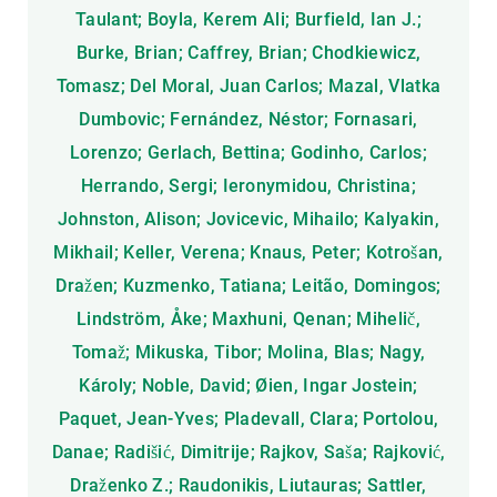
Taulant; Boyla, Kerem Ali; Burfield, Ian J.;
Burke, Brian; Caffrey, Brian; Chodkiewicz,
Tomasz; Del Moral, Juan Carlos; Mazal, Vlatka
Dumbovic; Fernández, Néstor; Fornasari,
Lorenzo; Gerlach, Bettina; Godinho, Carlos;
Herrando, Sergi; Ieronymidou, Christina;
Johnston, Alison; Jovicevic, Mihailo; Kalyakin,
Mikhail; Keller, Verena; Knaus, Peter; Kotrošan,
Dražen; Kuzmenko, Tatiana; Leitão, Domingos;
Lindström, Åke; Maxhuni, Qenan; Mihelič,
Tomaž; Mikuska, Tibor; Molina, Blas; Nagy,
Károly; Noble, David; Øien, Ingar Jostein;
Paquet, Jean-Yves; Pladevall, Clara; Portolou,
Danae; Radišić, Dimitrije; Rajkov, Saša; Rajković,
Draženko Z.; Raudonikis, Liutauras; Sattler,