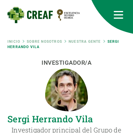
Pasar
al
contenido
principal
CREAF
EN
CA
ES
Bluesky
Instagram
Linkedin
Twitter
Youtube
RRSS
Ruta
INICIO
SOBRE NOSOTROS
NUESTRA GENTE
SERGI
HERRANDO VILA
Featured
INTRANET
de
INVESTIGADOR/A
responsive
navegación
Responsive
SOBRE NOSOTROS
menu
INVESTIGACIÓN
Sergi Herrando Vila
CIENCIA EN ACCIÓN
Investigador principal del Grupo de
ÚNETE A NOSOTROS