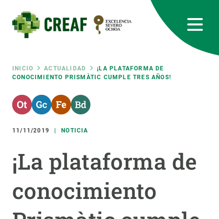
Pasar
al
contenido
principal
CREAF
EN
CA
ES
Bluesky
Instagram
Linkedin
Twitter
Youtube
RRSS
Ruta
INICIO
ACTUALIDAD
¡LA PLATAFORMA DE
CONOCIMIENTO PRISMÀTIC CUMPLE TRES AÑOS!
Featured
INTRANET
de
responsive
navegación
11/11/2019
NOTICIA
Responsive
SOBRE NOSOTROS
¡La plataforma de
menu
INVESTIGACIÓN
conocimiento
CIENCIA EN ACCIÓN
ÚNETE A NOSOTROS