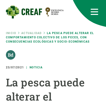
Pasar
al
contenido
principal
CREAF
EN
CA
ES
Bluesky
Instagram
Linkedin
Twitter
Youtube
RRSS
Ruta
INICIO
ACTUALIDAD
LA PESCA PUEDE ALTERAR EL
COMPORTAMIENTO COLECTIVO DE LOS PECES, CON
CONSECUENCIAS ECOLÓGICAS Y SOCIO-ECONÓMICAS
Featured
INTRANET
de
responsive
navegación
23/07/2021
NOTICIA
Responsive
SOBRE NOSOTROS
La pesca puede
menu
INVESTIGACIÓN
alterar el
CIENCIA EN ACCIÓN
ÚNETE A NOSOTROS