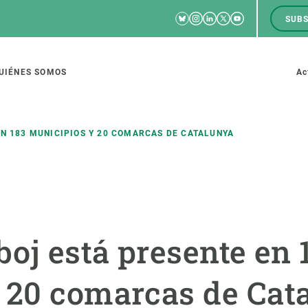
Bluesky
Instagram
Linkedin
Twitter
Youtube
SUBS
RRSS
M
to
UIÉNES SOMOS
Ac
tion
EN 183 MUNICIPIOS Y 20 COMARCAS DE CATALUNYA
IGACIÓN
CIENCIA EN ACCIÓN
ÚNETE A 
io de investigación
Impacto
Bolsa de t
boj está presente en 
sidad
Soluciones
Estrategi
global
Innovación
Oportunid
 20 comarcas de Cat
amento de ecosistemas
Política y gestión
Pide tu 