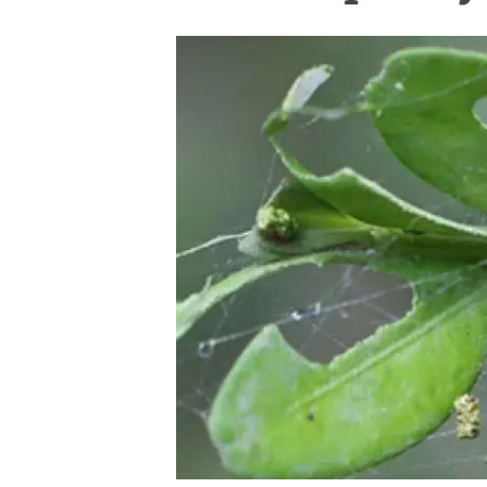
Marca y logotipos
Observac
Instalaciones
Temas t
Equidad, Diversidad e Inclusión (EDI)
Publica
Oficina de prensa
Synthesi
Ciencia abierta y gestión del conocimiento
Documentación
NOTICIAS Y AGENDA
Agenda
Eventos anteriores
Actualidad
Noticias
Biodiversidad
Cambio global
Funcionamiento de los ecosistemas