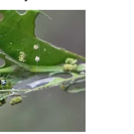
beca ERC
 de másteres y doctorado
 o sabático
onde crecer
o de carrera
s y actividades internas
emos formación