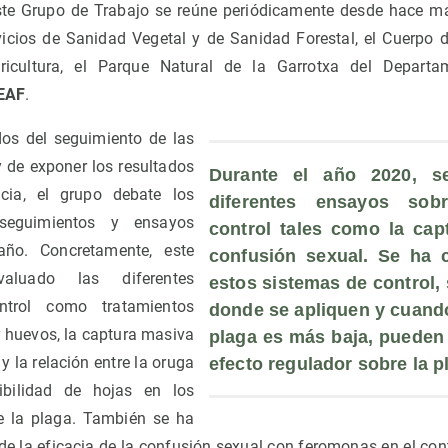
ste Grupo de Trabajo se reúne periódicamente desde hace má
vicios de Sanidad Vegetal y de Sanidad Forestal, el Cuerpo 
icultura, el Parque Natural de la Garrotxa del Departam
EAF
.
dos del seguimiento de las
 de exponer los resultados
Durante el año 2020, se
ncia, el grupo debate los
diferentes ensayos sob
seguimientos y ensayos
control tales como la capt
año. Concretamente, este
confusión sexual. Se ha 
luado las diferentes
estos sistemas de control, 
ntrol como tratamientos
donde se apliquen y cuando 
y huevos, la captura masiva
plaga es más baja, pueden l
y la relación entre la oruga
efecto regulador sobre la p
ibilidad de hojas en los
e la plaga. También se ha
de la eficacia de la confusión sexual con feromonas en el cont