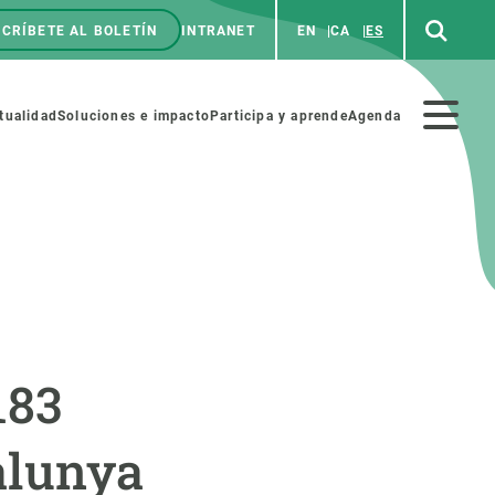
CRÍBETE AL BOLETÍN
INTRANET
EN
CA
ES
enú
p
Menú
tualidad
Soluciones e impacto
Participa y aprende
Agenda
secundario
NOSOTROS
PARTICIPA
rabajo
Cienca y arte
183
a de Recursos Humanos
Haz ciencia con nosotros
ades académicas
Materiales educativos
alunya
MSCA-PF
COLABORA