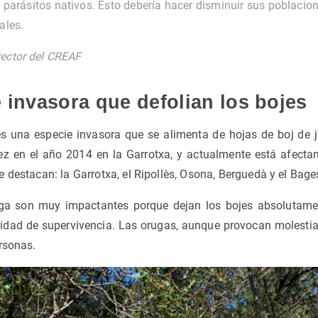
 parásitos nativos. Esto debería hacer disminuir sus poblacio
ales.
rector del CREAF
 invasora que defolian los bojes
s una especie invasora que se alimenta de hojas de boj de 
ez en el año 2014 en la Garrotxa, y actualmente está afect
 destacan: la Garrotxa, el Ripollès, Osona, Berguedà y el Bage
aga son muy impactantes porque dejan los bojes absolutamen
ad de supervivencia. Las orugas, aunque provocan molestias
rsonas.