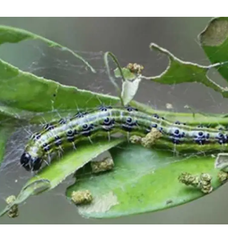
ión de la Tierra
Servicios técnicos
Pide tu 
ransversales
Programa
ciones
Visitante
s Actions
Un lugar d
Desarroll
Seminario
Te ofrec