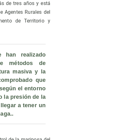
s de tres años y está
de Agentes Rurales del
ento de Territorio y
 han realizado 
re métodos de 
ura masiva y la 
comprobado que 
según el entorno 
la presión de la 
legar a tener un 
laga..
rol de la mariposa del