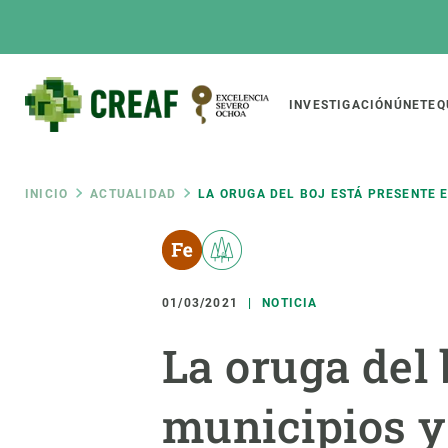
Pasar
al
contenido
principal
Main
INVESTIGACIÓN
ÚNETE
Q
CREAF
naviga
Ruta
INICIO
ACTUALIDAD
LA ORUGA DEL BOJ ESTÁ PRESENTE 
Featured
de
INTRANET
Responsive
SOBRE NOSOTROS
INVEST
responsive
01/03/2021
NOTICIA
navegación
El Centro
Director
La oruga del 
menu
Organización institucional
Biodiver
Transparencia
Cambio 
municipios y
Nuestra gente
Funcion