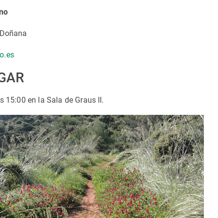
no
e Doñana
o.es
UGAR
s 15:00 en la Sala de Graus II.