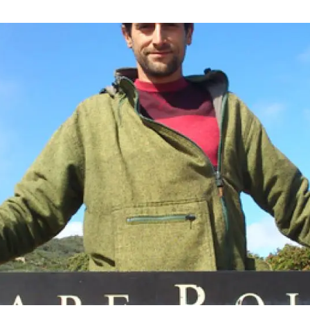
ión de la Tierra
Servicios técnicos
Pide tu 
ransversales
Programa
ciones
Visitante
s Actions
Un lugar d
Desarroll
Seminario
Te ofrec