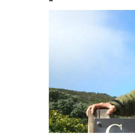
Marca y logotipos
Observac
Instalaciones
Temas t
Equidad, Diversidad e Inclusión (EDI)
Publica
Oficina de prensa
Synthesi
Ciencia abierta y gestión del conocimiento
Documentación
NOTICIAS Y AGENDA
Agenda
Eventos anteriores
Actualidad
Noticias
Biodiversidad
Cambio global
Funcionamiento de los ecosistemas