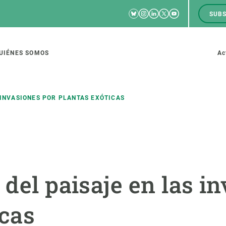
Bluesky
Instagram
Linkedin
Twitter
Youtube
SUBS
RRSS
M
to
UIÉNES SOMOS
Ac
tion
 INVASIONES POR PLANTAS EXÓTICAS
IGACIÓN
CIENCIA EN ACCIÓN
ÚNETE A 
io de investigación
Impacto
Bolsa de t
 del paisaje en las i
sidad
Soluciones
Estrategi
global
Innovación
Oportunid
icas
amento de ecosistemas
Política y gestión
Pide tu 