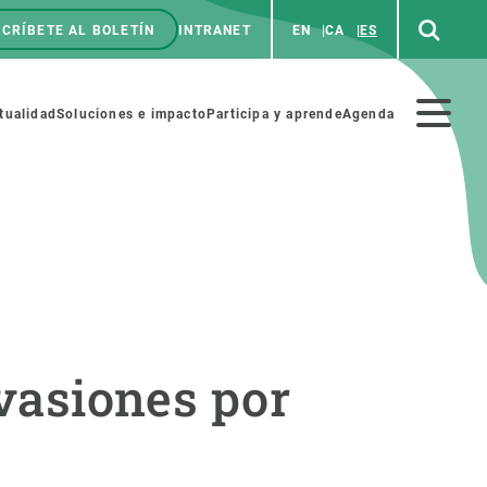
CRÍBETE AL BOLETÍN
INTRANET
EN
CA
ES
enú
p
Menú
tualidad
Soluciones e impacto
Participa y aprende
Agenda
secundario
NOSOTROS
PARTICIPA
rabajo
Cienca y arte
nvasiones por
a de Recursos Humanos
Haz ciencia con nosotros
ades académicas
Materiales educativos
MSCA-PF
COLABORA