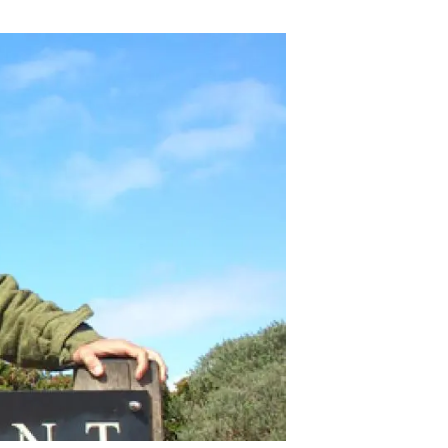
beca ERC
 de másteres y doctorado
 o sabático
onde crecer
o de carrera
s y actividades internas
emos formación