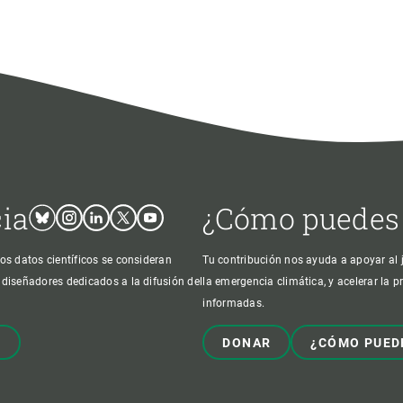
cia
¿Cómo puedes
Bluesky
Instagram
Linkedin
Twitter
Youtube
os datos científicos se consideran
Tu contribución nos ayuda a apoyar al j
 diseñadores dedicados a la difusión del
la emergencia climática, y acelerar la 
informadas.
!
DONAR
¿CÓMO PUED