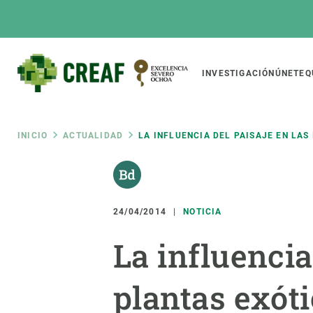
Pasar
al
contenido
principal
Main
INVESTIGACIÓN
ÚNETE
Q
CREAF
naviga
Ruta
INICIO
ACTUALIDAD
LA INFLUENCIA DEL PAISAJE EN LAS
Featured
de
INTRANET
Responsive
SOBRE NOSOTROS
INVEST
responsive
24/04/2014
NOTICIA
navegación
El Centro
Director
La influencia
menu
Organización institucional
Biodiver
Transparencia
Cambio 
plantas exót
Nuestra gente
Funcion