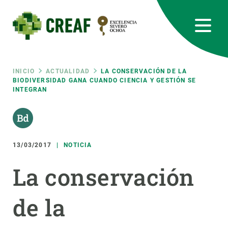
Pasar
al
contenido
principal
CREAF
EN
CA
ES
Bluesky
Instagram
Linkedin
Twitter
Youtube
RRSS
Ruta
INICIO
ACTUALIDAD
LA CONSERVACIÓN DE LA
BIODIVERSIDAD GANA CUANDO CIENCIA Y GESTIÓN SE
INTEGRAN
Featured
INTRANET
de
responsive
navegación
13/03/2017
NOTICIA
Responsive
SOBRE NOSOTROS
La conservación
menu
INVESTIGACIÓN
de la
CIENCIA EN ACCIÓN
ÚNETE A NOSOTROS