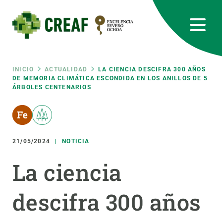
Pasar
al
contenido
principal
CREAF
EN
CA
ES
Bluesky
Instagram
Linkedin
Twitter
Youtube
RRSS
Ruta
INICIO
ACTUALIDAD
LA CIENCIA DESCIFRA 300 AÑOS
DE MEMORIA CLIMÁTICA ESCONDIDA EN LOS ANILLOS DE 5
ÁRBOLES CENTENARIOS
Featured
INTRANET
de
responsive
navegación
21/05/2024
NOTICIA
Responsive
SOBRE NOSOTROS
La ciencia
menu
INVESTIGACIÓN
descifra 300 años
CIENCIA EN ACCIÓN
ÚNETE A NOSOTROS