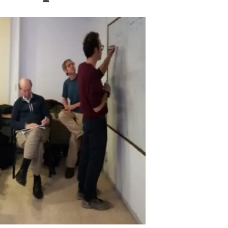
beca ERC
 de másteres y doctorado
 o sabático
onde crecer
o de carrera
s y actividades internas
emos formación