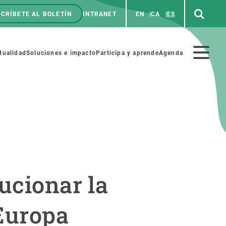
CRÍBETE AL BOLETÍN
INTRANET
EN
CA
ES
enú
p
Menú
tualidad
Soluciones e impacto
Participa y aprende
Agenda
secundario
NOSOTROS
PARTICIPA
rabajo
Cienca y arte
ucionar la
a de Recursos Humanos
Haz ciencia con nosotros
ades académicas
Materiales educativos
Europa
MSCA-PF
COLABORA