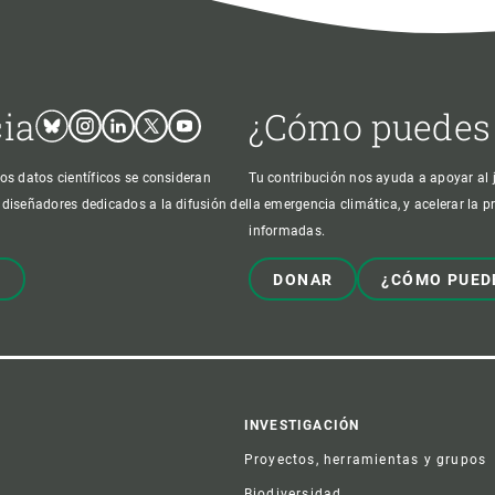
cia
¿Cómo puedes
Bluesky
Instagram
Linkedin
Twitter
Youtube
os datos científicos se consideran
Tu contribución nos ayuda a apoyar al j
 diseñadores dedicados a la difusión del
la emergencia climática, y acelerar la 
informadas.
!
DONAR
¿CÓMO PUED
er
INVESTIGACIÓN
Proyectos, herramientas y grupos
Biodiversidad