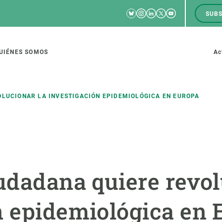
Bluesky
Instagram
Linkedin
Twitter
Youtube
SUBS
RRSS
M
to
UIÉNES SOMOS
Ac
tion
OLUCIONAR LA INVESTIGACIÓN EPIDEMIOLÓGICA EN EUROPA
IGACIÓN
CIENCIA EN ACCIÓN
ÚNETE A 
io de investigación
Impacto
Bolsa de t
iudadana quiere revol
sidad
Soluciones
Estrategi
global
Innovación
Oportunid
n epidemiológica en 
amento de ecosistemas
Política y gestión
Pide tu 