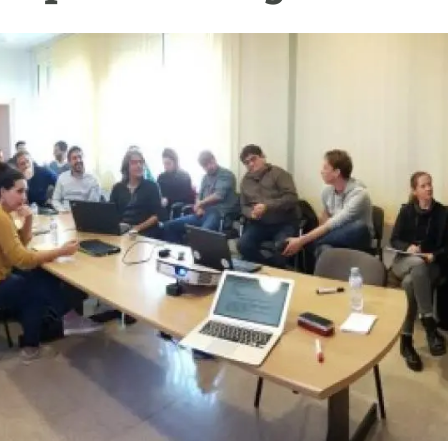
ión de la Tierra
Servicios técnicos
Pide tu 
ransversales
Programa
ciones
Visitante
s Actions
Un lugar d
Desarroll
Seminario
Te ofrec