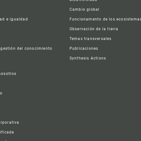
Cambio global
dad e igualdad
Funcionamento de los ecosistema
a
Observación de la tierra
s
Temas transversales
 gestión del conocimiento
Publicaciones
Synthesis Actions
nosotros
vo
rporativa
ificada