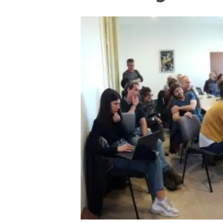
Marca y logotipos
Observac
Instalaciones
Temas t
Equidad, Diversidad e Inclusión (EDI)
Publica
Oficina de prensa
Synthesi
Ciencia abierta y gestión del conocimiento
Documentación
NOTICIAS Y AGENDA
Agenda
Eventos anteriores
Actualidad
Noticias
Biodiversidad
Cambio global
Funcionamiento de los ecosistemas