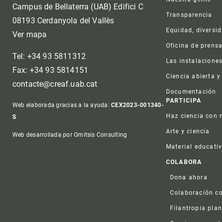
Campus de Bellaterra (UAB) Edifici C
Transparencia
08193 Cerdanyola del Vallès
Equidad, diversi
Ver mapa
Oficina de prens
Tel: +34 93 5811312
Las instalacione
Fax: +34 93 5814151
Ciencia abierta y
contacte@creaf.uab.cat
Documentación
PARTICIPA
Web elaborada gracias a la ayuda:
CEX2023-001340-
Haz ciencia con 
S
Arte y ciencia
Web desarrollada por Omitsis Consulting
Material educati
COLABORA
Dona ahora
Colaboración co
Filantropia plan