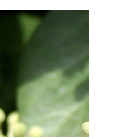
beca ERC
 de másteres y doctorado
 o sabático
onde crecer
o de carrera
s y actividades internas
emos formación