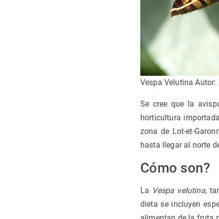
Vespa Velutina Autor: A
Se cree que la avisp
horticultura importad
zona de Lot-et-Garonn
hasta llegar al norte d
Cómo son?
La
Vespa velutina
, t
dieta se incluyen esp
alimentan de la fruta 