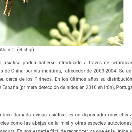
lain C. (el chip)
a asiática podría haberse introducido a través de cerámica
as de China por vía marítima, alrededor de 2003-2004. Se a
e, cerca de los Pirineos. En los últimos años su distribuci
e España (primera detección de nidos en 2010 en Irún), Portugal,
ambién llamada avispa asiática, es un depredador muy eficaz
ecies como las abejas de la miel y otras especies autóctona
madura. Es una especie fácil de reconocer, ya que es la única 