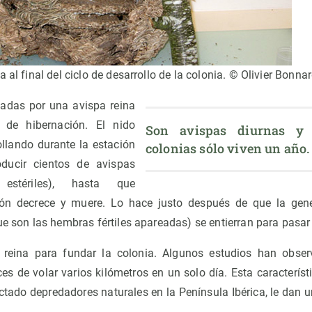
 al final del ciclo de desarrollo de la colonia. © Olivier Bonna
iadas por una avispa reina
 de hibernación. El nido
Son avispas diurnas y s
ollando durante la estación
colonias sólo viven un año.
oducir cientos de avispas
estériles), hasta que
ión decrece y muere. Lo hace justo después de que la ge
ue son las hembras fértiles apareadas) se entierran para pasar 
reina para fundar la colonia. Algunos estudios han obse
s de volar varios kilómetros en un solo día. Esta característi
ctado depredadores naturales en la Península Ibérica, le dan 