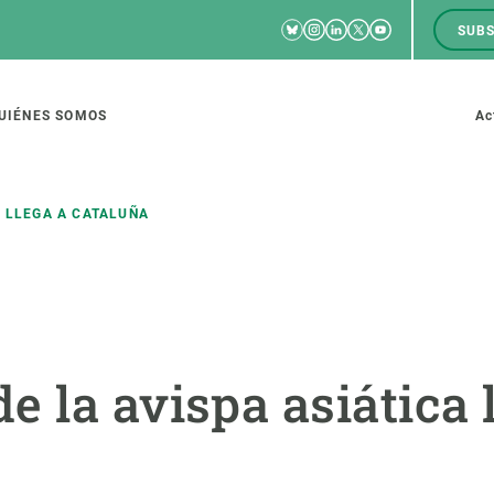
Bluesky
Instagram
Linkedin
Twitter
Youtube
SUBS
RRSS
M
to
UIÉNES SOMOS
Ac
tion
A LLEGA A CATALUÑA
IGACIÓN
CIENCIA EN ACCIÓN
ÚNETE A 
io de investigación
Impacto
Bolsa de t
 la avispa asiática 
sidad
Soluciones
Estrategi
global
Innovación
Oportunid
amento de ecosistemas
Política y gestión
Pide tu 