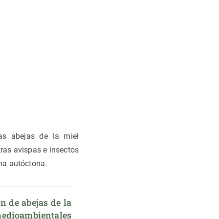
as abejas de la miel
tras avispas e insectos
na autóctona.
n de abejas de la 
edioambientales 