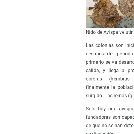
Nido de Avispa velutina
Las colonias son inic
después del periodo
primario se va desarr
cálida, y llega a pr
obreras (hembras 
finalmente la poblac
surgido. Las reinas (q
Sólo hay una avispa 
fundadoras son capace
de que no se han dete
de dispersión.