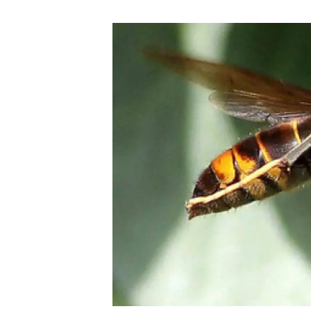
Marca y logotipos
Observac
Instalaciones
Temas t
Equidad, Diversidad e Inclusión (EDI)
Publica
Oficina de prensa
Synthesi
Ciencia abierta y gestión del conocimiento
Documentación
NOTICIAS Y AGENDA
Agenda
Eventos anteriores
Actualidad
Noticias
Biodiversidad
Cambio global
Funcionamiento de los ecosistemas