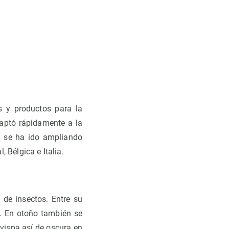
s y productos para la
daptó rápidamente a la
ón se ha ido ampliando
 Bélgica e Italia.
 de insectos. Entre su
s. En otoño también se
avispa así de oscura en