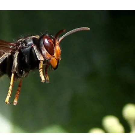
ión de la Tierra
Servicios técnicos
Pide tu 
ransversales
Programa
ciones
Visitante
s Actions
Un lugar d
Desarroll
Seminario
Te ofrec