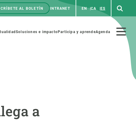
CRÍBETE AL BOLETÍN
INTRANET
EN
CA
ES
enú
p
Menú
tualidad
Soluciones e impacto
Participa y aprende
Agenda
secundario
NOSOTROS
PARTICIPA
rabajo
Cienca y arte
llega a
a de Recursos Humanos
Haz ciencia con nosotros
ades académicas
Materiales educativos
MSCA-PF
COLABORA