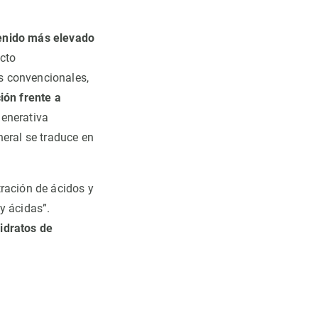
tenido más elevado
ecto
s convencionales,
ión frente a
generativa
neral se traduce en
tración de ácidos y
y ácidas”.
hidratos de