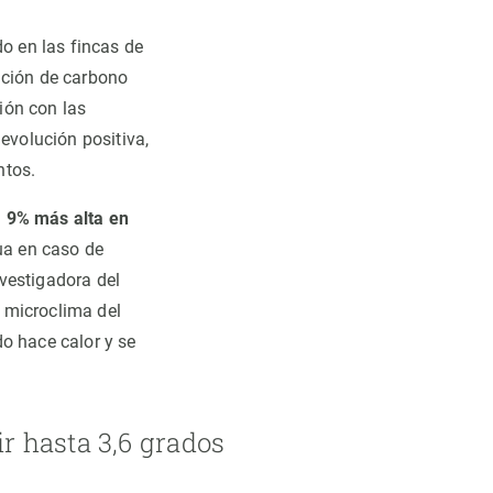
do en las fincas de
ación de carbono
ión con las
evolución positiva,
ntos.
n
9% más alta en
ua en caso de
vestigadora del
 microclima del
o hace calor y se
r hasta 3,6 grados