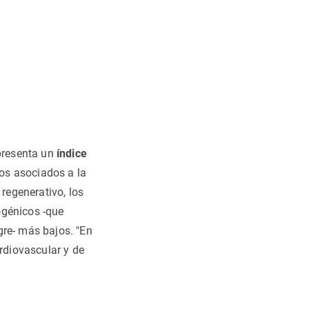
 presenta un
índice
os asociados a la
 regenerativo, los
ogénicos -que
gre- más bajos. "En
ardiovascular y de