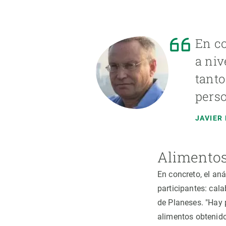
En co
a niv
tanto
pers
JAVIER
Alimentos
En concreto, el aná
participantes: cal
de Planeses. "Hay 
alimentos obtenido