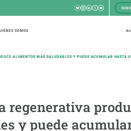
Bluesky
Instagram
Linkedin
Twitter
Youtube
SUBS
RRSS
M
to
UIÉNES SOMOS
Ac
tion
ODUCE ALIMENTOS MÁS SALUDABLES Y PUEDE ACUMULAR HASTA UN
IGACIÓN
CIENCIA EN ACCIÓN
ÚNETE A 
io de investigación
Impacto
Bolsa de t
ra regenerativa prod
sidad
Soluciones
Estrategi
global
Innovación
Oportunid
es y puede acumular
amento de ecosistemas
Política y gestión
Pide tu 