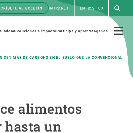
CRÍBETE AL BOLETÍN
INTRANET
EN
CA
ES
enú
p
Menú
tualidad
Soluciones e impacto
Participa y aprende
Agenda
secundario
 35% MÁS DE CARBONO EN EL SUELO QUE LA CONVENCIONAL
NOSOTROS
PARTICIPA
rabajo
Cienca y arte
uce alimentos
a de Recursos Humanos
Haz ciencia con nosotros
ades académicas
Materiales educativos
 hasta un
MSCA-PF
COLABORA