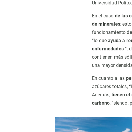
Universidad Polité
En el caso
de las 
de minerales
; est
funcionamiento del
“lo que
ayuda a red
enfermedades
”, 
contienen más sóli
una mayor densidad
En cuanto a las
pe
azúcares totales, 
Además,
tienen el
carbono
, “siendo,