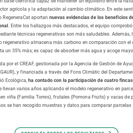
 base científica capaz de mantener un equilibrio entre la natu
tor agrícola y la adaptación al cambio climático. En este sent
to RegeneraCat aportan
nuevas evidencias de los beneficios 
onal
. Entre los hallazgos más destacados, el equipo comprobó
ediante técnicas regenerativas son más saludables. Además, 
lo regenerativo almacena más carbono en comparación con el 
ta un 35% más; es capaz de absorber más agua y acoge mayor
rada por el CREAF, gestionada por la Agencia de Gestión de Ayud
AGAUR), y financiada a través del Fons Climàtic del Departament
ció Ecològica,
ha contado con la participación de cuatro finca
e llevan varios años aplicando el modelo regenerativo en parce
 en viña (Familia Torres), frutales (Pomona Fruits) y vacas de 
años se han recogido muestras y datos para comparar parcelas 