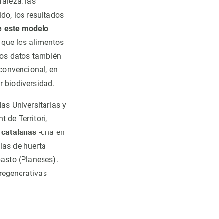
raleza, las
ido, los resultados
de este modelo
 que los alimentos
los datos también
convencional, en
 biodiversidad.
as Universitarias y
 de Territori,
s catalanas
-una en
las de huerta
pasto (Planeses).
regenerativas