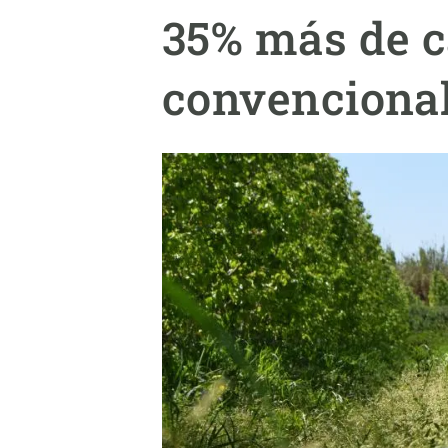
Marca y logotipos
Observac
35% más de c
Instalaciones
Temas t
Equidad, Diversidad e Inclusión (EDI)
Publica
convenciona
Oficina de prensa
Synthesi
Ciencia abierta y gestión del conocimiento
Documentación
NOTICIAS Y AGENDA
Agenda
Eventos anteriores
Actualidad
Noticias
Biodiversidad
Cambio global
Funcionamiento de los ecosistemas