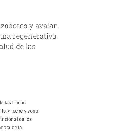
nzadores y avalan
ltura regenerativa,
alud de las
de las fincas
ts, y leche y yogur
ricional de los
adora de la