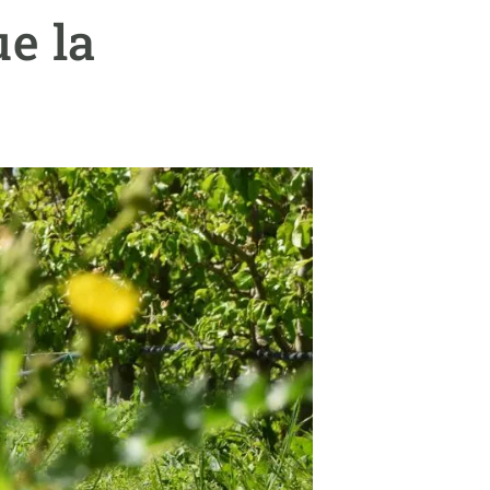
beca ERC
e la
 de másteres y doctorado
 o sabático
onde crecer
o de carrera
s y actividades internas
emos formación