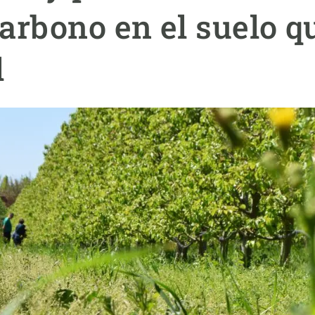
ión de la Tierra
Servicios técnicos
Pide tu 
arbono en el suelo qu
ransversales
Programa
ciones
Visitante
l
s Actions
Un lugar d
Desarroll
Seminario
Te ofrec