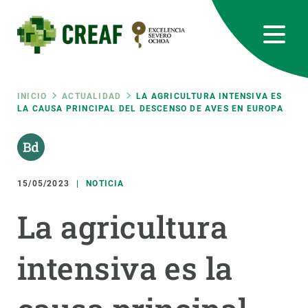
Pasar
al
contenido
principal
CREAF
EN
CA
ES
Bluesky
Instagram
Linkedin
Twitter
Youtube
RRSS
Ruta
INICIO
ACTUALIDAD
LA AGRICULTURA INTENSIVA ES
LA CAUSA PRINCIPAL DEL DESCENSO DE AVES EN EUROPA
Featured
INTRANET
de
responsive
navegación
15/05/2023
NOTICIA
Responsive
SOBRE NOSOTROS
La agricultura
menu
INVESTIGACIÓN
intensiva es la
CIENCIA EN ACCIÓN
ÚNETE A NOSOTROS