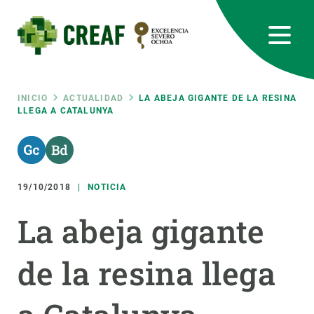
Pasar
al
contenido
principal
CREAF
EN
CA
ES
Bluesky
Instagram
Linkedin
Twitter
Youtube
RRSS
Ruta
INICIO
ACTUALIDAD
LA ABEJA GIGANTE DE LA RESINA
LLEGA A CATALUNYA
Featured
INTRANET
de
responsive
navegación
19/10/2018
NOTICIA
Responsive
SOBRE NOSOTROS
La abeja gigante
menu
INVESTIGACIÓN
de la resina llega
CIENCIA EN ACCIÓN
ÚNETE A NOSOTROS