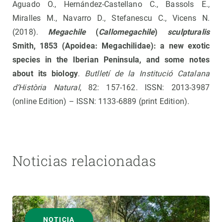
Aguado O., Hernández-Castellano C., Bassols E.,
Miralles M., Navarro D., Stefanescu C., Vicens N.
(2018).
Megachile
(
Callomegachile
)
sculpturalis
Smith, 1853 (Apoidea: Megachilidae): a new exotic
species in the Iberian Peninsula, and some notes
about its biology
.
Butlletí de la Institució Catalana
d’Història Natural
, 82: 157-162. ISSN: 2013-3987
(online Edition) – ISSN: 1133-6889 (print Edition).
Noticias relacionadas
NOTICIA