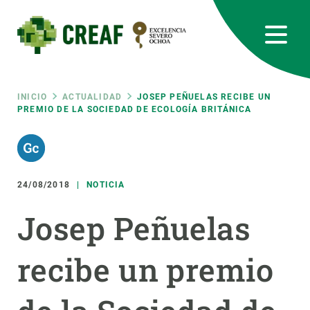
Pasar
al
contenido
principal
CREAF
EN
CA
ES
Bluesky
Instagram
Linkedin
Twitter
Youtube
RRSS
Ruta
INICIO
ACTUALIDAD
JOSEP PEÑUELAS RECIBE UN
PREMIO DE LA SOCIEDAD DE ECOLOGÍA BRITÁNICA
Featured
INTRANET
de
responsive
navegación
24/08/2018
NOTICIA
Responsive
SOBRE NOSOTROS
Josep Peñuelas
menu
INVESTIGACIÓN
recibe un premio
CIENCIA EN ACCIÓN
ÚNETE A NOSOTROS