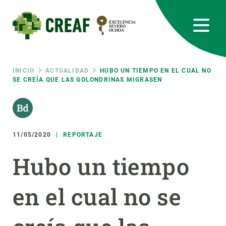
Pasar
al
contenido
principal
CREAF
EN
CA
ES
Bluesky
Instagram
Linkedin
Twitter
Youtube
RRSS
Ruta
INICIO
ACTUALIDAD
HUBO UN TIEMPO EN EL CUAL NO
SE CREÍA QUE LAS GOLONDRINAS MIGRASEN
Featured
INTRANET
de
responsive
navegación
11/05/2020
REPORTAJE
Responsive
SOBRE NOSOTROS
Hubo un tiempo
menu
INVESTIGACIÓN
en el cual no se
CIENCIA EN ACCIÓN
ÚNETE A NOSOTROS