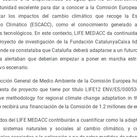
nidad excelente para dar a conocer a la Comisión Europea
tar los impactos del cambio climático que recoge la Es
o Climático (ESCACC), como el conocimiento generado a 
os tecnológicos. En este contexto, LIFE MEDACC da continuida
proyecto de investigación de la Fundación CatalunyaCaixa li
onde se constataba que Cataluña deberá adaptarse a un futur
a alertaban que deberían empezar a poner en marcha estra
vo escenario.
rección General de Medio Ambiente de la Comisión Europea h
uesta de proyecto que tiene por título LIFE12 ENV/ES/0005
ive methodology for regional climate change adaptation in 
recibirá una financiación de la Comisión de 1.2 millones de e
dos del LIFE MEDACC contribuirán a cuantificar como la adapt
s sistemas naturales y sociales al cambio climático, y 