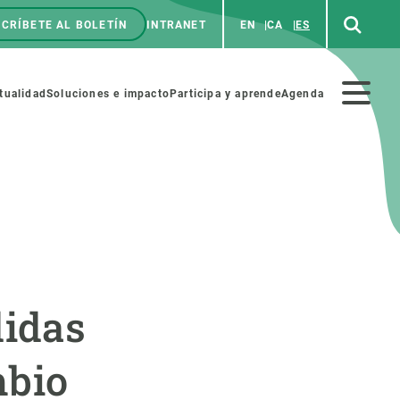
CRÍBETE AL BOLETÍN
INTRANET
EN
CA
ES
enú
p
Menú
tualidad
Soluciones e impacto
Participa y aprende
Agenda
secundario
NOSOTROS
PARTICIPA
rabajo
Cienca y arte
idas
a de Recursos Humanos
Haz ciencia con nosotros
ades académicas
Materiales educativos
mbio
MSCA-PF
COLABORA