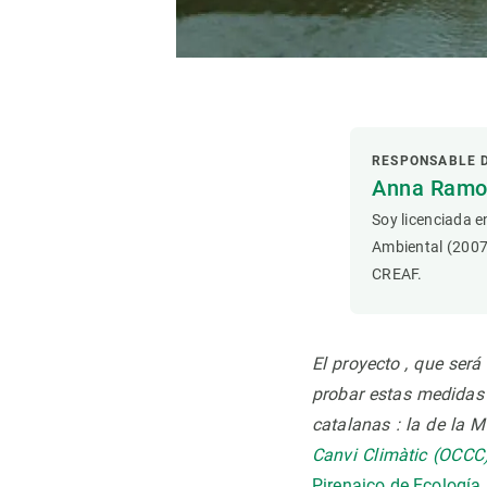
Observación de la Tierra
RESPONSABLE 
Anna Ramon
Soy licenciada e
Ambiental (2007
CREAF.
El proyecto , que ser
probar estas medidas e
catalanas : la de la Mu
Canvi Climàtic (OCCC
Pirenaico de Ecología 