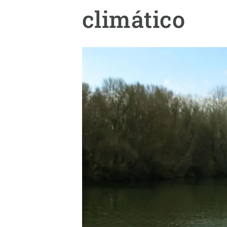
Marca y logotipos
Observac
climático
Instalaciones
Temas t
Equidad, Diversidad e Inclusión (EDI)
Publica
Oficina de prensa
Synthesi
Ciencia abierta y gestión del conocimiento
Documentación
NOTICIAS Y AGENDA
Agenda
Eventos anteriores
Actualidad
Noticias
Biodiversidad
Cambio global
Funcionamiento de los ecosistemas