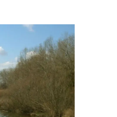
beca ERC
 de másteres y doctorado
 o sabático
onde crecer
o de carrera
s y actividades internas
emos formación