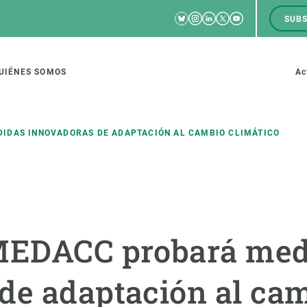
Bluesky
Instagram
Linkedin
Twitter
Youtube
SUBS
RRSS
M
to
UIÉNES SOMOS
Ac
tion
IDAS INNOVADORAS DE ADAPTACIÓN AL CAMBIO CLIMÁTICO
IGACIÓN
CIENCIA EN ACCIÓN
ÚNETE A 
io de investigación
Impacto
Bolsa de t
 MEDACC probará med
sidad
Soluciones
Estrategi
global
Innovación
Oportunid
de adaptación al ca
amento de ecosistemas
Política y gestión
Pide tu 