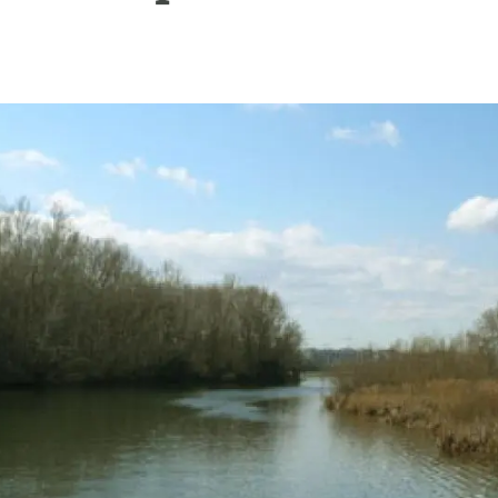
ión de la Tierra
Servicios técnicos
Pide tu 
ransversales
Programa
ciones
Visitante
s Actions
Un lugar d
Desarroll
Seminario
Te ofrec