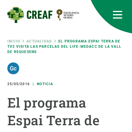
Pasar
al
contenido
principal
CREAF
EN
CA
ES
Bluesky
Instagram
Linkedin
Twitter
Youtube
RRSS
Ruta
INICIO
ACTUALIDAD
EL PROGRAMA ESPAI TERRA DE
TV3 VISITA LAS PARCELAS DEL LIFE-MEDACC DE LA VALL
DE REQUESENS
Featured
INTRANET
de
responsive
navegación
25/05/2016
NOTICIA
Responsive
SOBRE NOSOTROS
El programa
menu
INVESTIGACIÓN
Espai Terra de
CIENCIA EN ACCIÓN
ÚNETE A NOSOTROS