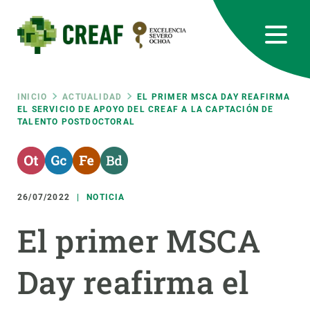
Pasar
al
contenido
principal
CREAF
EN
CA
ES
Bluesky
Instagram
Linkedin
Twitter
Youtube
RRSS
Ruta
INICIO
ACTUALIDAD
EL PRIMER MSCA DAY REAFIRMA
EL SERVICIO DE APOYO DEL CREAF A LA CAPTACIÓN DE
TALENTO POSTDOCTORAL
Featured
INTRANET
de
responsive
navegación
26/07/2022
NOTICIA
Responsive
SOBRE NOSOTROS
El primer MSCA
menu
INVESTIGACIÓN
Day reafirma el
CIENCIA EN ACCIÓN
ÚNETE A NOSOTROS