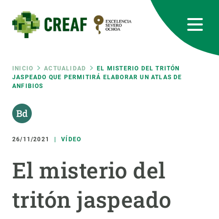
Pasar
al
contenido
principal
CREAF
EN
CA
ES
Bluesky
Instagram
Linkedin
Twitter
Youtube
RRSS
Ruta
INICIO
ACTUALIDAD
EL MISTERIO DEL TRITÓN
JASPEADO QUE PERMITIRÁ ELABORAR UN ATLAS DE
ANFIBIOS
Featured
INTRANET
de
responsive
navegación
26/11/2021
VÍDEO
Responsive
SOBRE NOSOTROS
El misterio del
menu
INVESTIGACIÓN
tritón jaspeado
CIENCIA EN ACCIÓN
ÚNETE A NOSOTROS