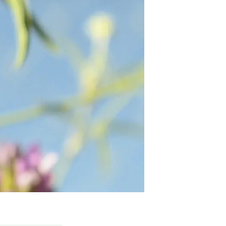
beca ERC
 de másteres y doctorado
 o sabático
onde crecer
o de carrera
s y actividades internas
emos formación