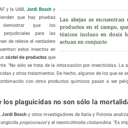
AF y la UAB,
Jordi Bosch
y
fienden que hay pruebas
Las abejas se encuentran u
a demostrar que los
productos en el campo, que
 perjudiciales para las
tóxicos incluso en dosis ba
actuan en conjunto
en de relieve el verdadero
uentran estos insectos en
 un
cóctel de productos
que
. "No sólo se trata de la intoxicación por insecticidas. La a
icidas y otros tratamientos. De hecho, algunos de los que se
combinación con otros productos químicos pasan a ser pelig
 los plaguicidas no son sólo la mortali
,
Jordi Bosch
y otros investigadores de Italia y Polonia analiz
 fungicida
propiconazol
y el neonicotinode
clotianidina
. "Es im