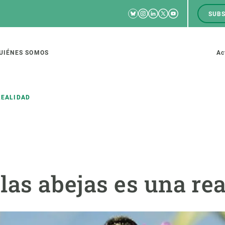
Bluesky
Instagram
Linkedin
Twitter
Youtube
SUBS
RRSS
M
to
UIÉNES SOMOS
Ac
tion
REALIDAD
IGACIÓN
CIENCIA EN ACCIÓN
ÚNETE A 
io de investigación
Impacto
Bolsa de t
 las abejas es una re
sidad
Soluciones
Estrategi
global
Innovación
Oportunid
amento de ecosistemas
Política y gestión
Pide tu 