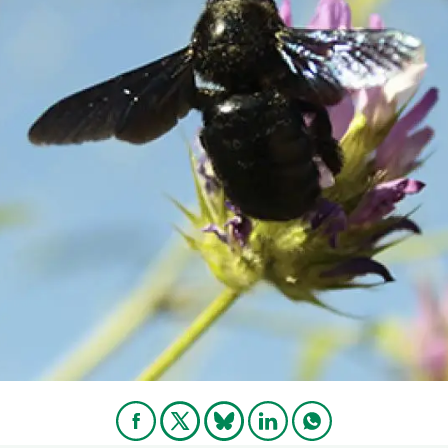
ión de la Tierra
Servicios técnicos
Pide tu 
ransversales
Programa
ciones
Visitante
s Actions
Un lugar d
Desarroll
Seminario
Te ofrec