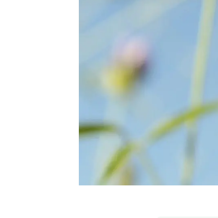
Marca y logotipos
Observac
Instalaciones
Temas t
Equidad, Diversidad e Inclusión (EDI)
Publica
Oficina de prensa
Synthesi
Ciencia abierta y gestión del conocimiento
Documentación
NOTICIAS Y AGENDA
Agenda
Eventos anteriores
Actualidad
Noticias
Biodiversidad
Cambio global
Funcionamiento de los ecosistemas