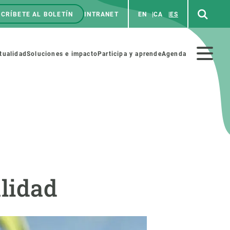
CRÍBETE AL BOLETÍN
INTRANET
EN
CA
ES
enú
p
Menú
tualidad
Soluciones e impacto
Participa y aprende
Agenda
secundario
NOSOTROS
PARTICIPA
rabajo
Cienca y arte
alidad
a de Recursos Humanos
Haz ciencia con nosotros
ades académicas
Materiales educativos
MSCA-PF
COLABORA