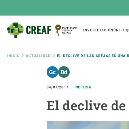
Pasar
al
contenido
principal
Main
INVESTIGACIÓN
ÚNETE
Q
CREAF
naviga
Ruta
INICIO
ACTUALIDAD
EL DECLIVE DE LAS ABEJAS ES UNA 
Featured
de
INTRANET
Responsive
SOBRE NOSOTROS
INVEST
responsive
04/07/2017
NOTICIA
navegación
El Centro
Director
El declive de
menu
Organización institucional
Biodiver
Transparencia
Cambio 
Nuestra gente
Funcion