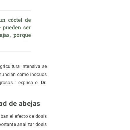
n cóctel de 
 pueden ser 
jas, porque 
gricultura intensiva se
 anuncian como inocuos
rosos " explica el
Dr.
dad de abejas
aban el efecto de dosis
portante analizar dosis