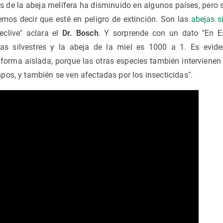
 de la abeja melífera ha disminuido en algunos países, pero si
emos decir que esté en peligro de extinción. Son las
abejas si
eclive" aclara el
Dr. Bosch
. Y sorprende con un dato "En E
jas silvestres y la abeja de la miel es 1000 a 1. Es evi
 forma aislada, porque las otras especies también intervienen 
os, y también se ven afectadas por los insecticidas".