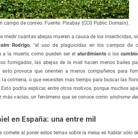
n campo de conreo. Fuente: Pixabay (CC0 Public Domain).
de medir cuántas abejas mueren a causa de los insecticidas, s
selm Rodrigo
, "el uso de plaguicidas en los campos de c
s a la muerte, como pueden ser el
aturdimiento
o los
cambio
os fumigados, las abejas de la miel hacen menos bailes par
y esto provoca que orienten a menos compañeros para forr
a la colmena, o que necesiten más tiempo para buscar las flore
Esto podría explicar, entre otros motivos, porque muchos api
ez más vacías, un fenómeno que se conoce como
síndrome del
iel en España: una entre mil
e comete al poner estos temas sobre la mesa es hablar sólo de 